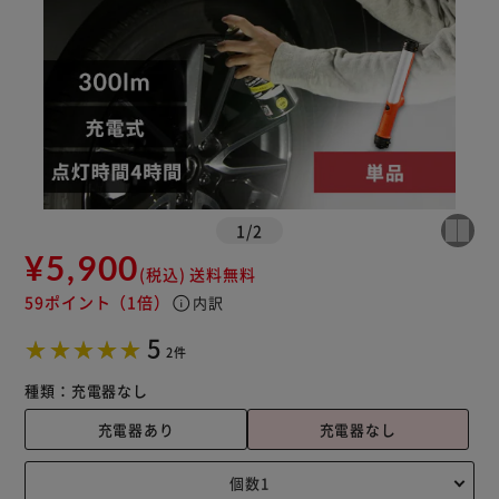
1
/
2
¥5,900
(税込)
送料無料
59ポイント
（1倍）
info
内訳
5
2件
種類：
充電器なし
充電器あり
充電器なし