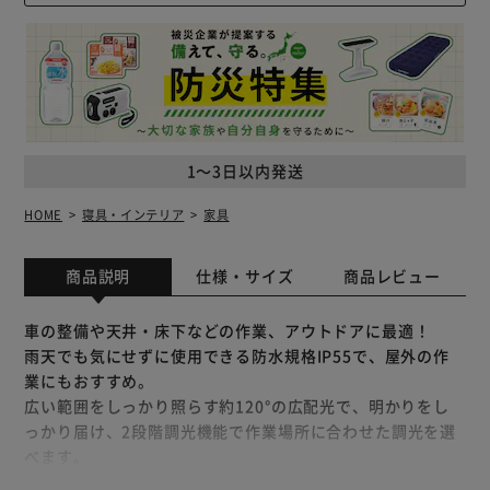
1～3日以内発送
HOME
寝具・インテリア
家具
商品説明
仕様・サイズ
商品レビュー
車の整備や天井・床下などの作業、アウトドアに最適！
雨天でも気にせずに使用できる防水規格IP55で、屋外の作
業にもおすすめ。
広い範囲をしっかり照らす約120°の広配光で、明かりをし
っかり届け、2段階調光機能で作業場所に合わせた調光を選
べます。
約1.5時間の充電で最大4時間連続点灯可能。