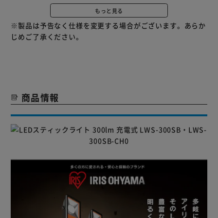
安定した電流を流すことができる定電流回路を搭載し、長時
もっと見る
間明るさをキープします。
※製品は予告なく仕様を変更する場合がございます。あらか
じめご了承ください。
◇快適なあかり
自然光に近い昼白色だから、色や形の確認に最適。
◇虫がよりにくい
LED特融の光の波長で虫が寄りにくい。
◇熱くなりにくい
商品情報
白熱球に比べ赤外線が少ないため、夏場や閉ざされた空間で
も快適。
■強力マグネット
背面にネオジウム磁石が付いているので、鉄素材にしっかり
固定できます。
■フック付き
回転式のフックが上下に付いているので、色々な角度で取り
付けが可能です。
■ストラップフック
上下フックにストラップの取り付けが可能です。