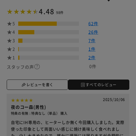
4.48
98件
5
62件
4
26件
3
7件
2
1件
1
2件
0件
スタッフの声
レビューを書く
すべてのレビュー
2025/10/06
夜のコー森(男性)
特典の有無 : 特典なし（単品） 購入
自宅にIH専用の、ヒーターしか無く今回購入しました。実際
使った印象として両面いい感じに焼け美味しく食べれまし
た。少し大きめなので、確かに場所には困りますが金額的に