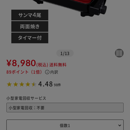
カートに入れる
購入手続きへ
1
/
13
¥8,980
(税込)
送料無料
89ポイント
（1倍）
info
内訳
4.48
98件
小型家電回収サービス