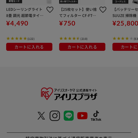
LEDシーリングライト
【25枚セット】使い捨
【バッテリー
8畳 調光 超節電タイプ
てフィルター CF-FT1
SUUZE 掃除機
節電 リビング 照明 CE
(布団クリーナー: FCA-
レス サイクロ
¥4,490
¥750
¥25,80
P8D-7.0
13/FCA-22H/FCA-A3/F
付 置くだけで充
CA-B2H/IC-FAC3 用)
-210P-Ｈ グレ
(122)
(210)
(53
カートに入れる
カートに入れる
カートに