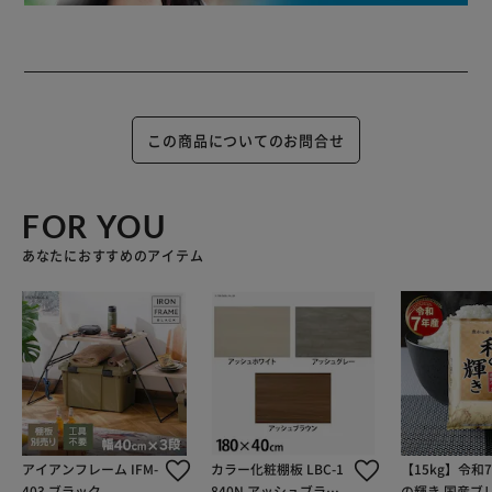
この商品についてのお問合せ
FOR YOU
あなたにおすすめのアイテム
アイアンフレーム IFM-
カラー化粧棚板 LBC-1
【15kg】令和
403 ブラック
840N アッシュブラウ
の輝き 国産ブレ