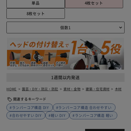
単品
4枚セット
8枚セット
1週間以内発送
HOME
園芸・DIY・防災・防犯
資材・金物
建築・住宅資材
木材
関連するキーワード
#ランバーコア構造 DIY
#ランバーコア構造 合わせやすい
#合わせやすい DIY
#軽い DIY
#ランバーコア構造 軽い