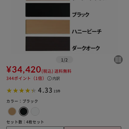
1
/
2
¥34,420
(税込)
送料無料
344ポイント
（1倍）
info
内訳
4.33
15件
カラー：
ブラック
セット数：
4枚セット