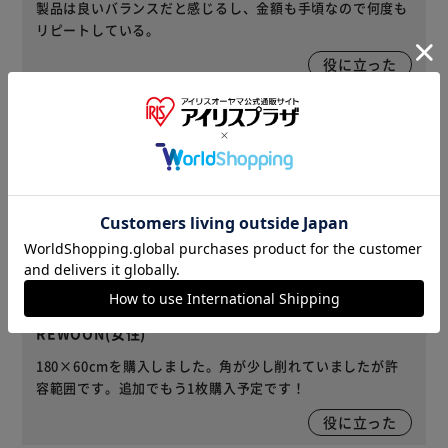
製品は良いバランスだと感じるし、金額も手頃なので何度も
リピートしている。
役に立った
2021/01/06
鉋(女性)
棚を作るのに買いました。丸鋸でも割と綺麗に切れました。
セットで買うと激安なので、また棚を作る時に買おうと思い
ます。
役に立った
2020/03/09
REWOON(女性)
180×60cmを購入しました。角が少し削れていましたが許
容範囲です。追加でもう1枚購入予定です！
役に立った