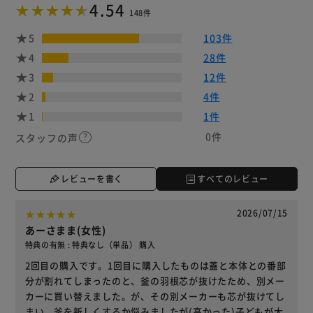
4.54
148件
5
103件
4
28件
3
12件
2
4件
1
1件
0件
スタッフの声
レビューを書く
すべてのレビュー
2026/07/15
あーさまま(女性)
特典の有無 : 特典なし（単品） 購入
2回目の購入です。1回目に購入したものは蓋と本体との番部
分が割れてしまったのと、釜の羽根芯が抜けたため、別メー
カーに買い替えました。が、その別メーカーも芯が抜けてし
まい、釜を新しくするか悩みましたが(高かった)子どもが大