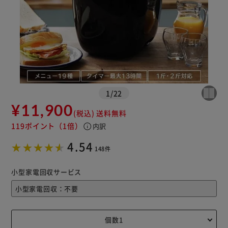
1
/
22
¥11,900
(税込)
送料無料
119ポイント
（1倍）
info
内訳
4.54
148件
小型家電回収サービス