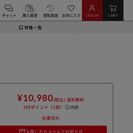
チャット
購入履歴
閲覧履歴
お気に入り
LOG IN
CART
特集一覧
¥10,980
(税込)
送料無料
109ポイント
（1倍）
info
内訳
在庫切れ
mail_outline
入荷したらメールでお知らせ