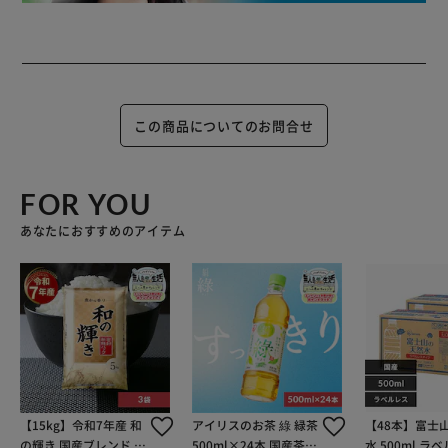
この商品についてのお問合せ
FOR YOU
あなたにおすすめのアイテム
【15kg】令和7年産 和
アイリスのお茶 綠 緑茶
【48本】富士
の輝き 国産ブレンド 5
500ml×24本 国産茶葉
水 500ml ラ