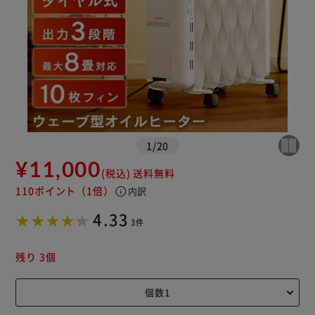
1
/
20
¥11,000
(税込)
送料無料
110ポイント
（1倍）
info
内訳
4.33
3件
残り 3個