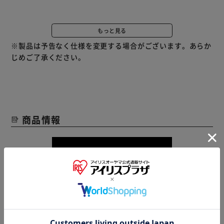
部屋全体をムラなく暖め、温風や炎を出さないので空気を汚
さない、ウェーブ型オイルヒーターです。
もっと見る
フィンの表面積を広げたウェーブ状のフィンにより、従来の
※製品は予告なく仕様を変更する場合がございます。あらか
オイルヒーターより熱効率がUPしました。
じめご了承ください。
部屋全体をより早く温められます。
出力切替は強・中・弱の3段階。
温度調節が可能です。
設定した温度に達すると暖房が切れ、温度が下がると再び暖
商品情報
房が入ります。
※お客様にてキャスターの取り付けが必要です。