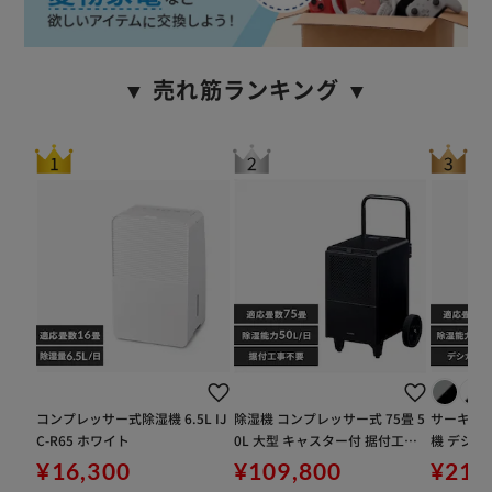
▼ 売れ筋ランキング ▼
コンプレッサー式除湿機 6.5L IJ
除湿機 コンプレッサー式 75畳 5
サーキュ
C-R65 ホワイト
0L 大型 キャスター付 据付工事
機 デシカン
不要 IJCG-A50-B
台3役 ホ
¥16,300
¥109,800
¥21,