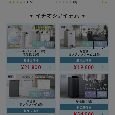
(355)
(0)
▼ イチオシアイテム ▼
サーキュレーター付き
除湿機
除湿機 13畳
コンプレッサー式 18畳
超目玉価格
超目玉価格
¥21,800
¥19,600
除湿機
除湿機 33畳
デシカント式 6畳
超目玉価格
超目玉価格
¥54,800