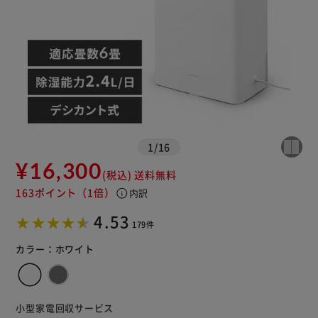
※ご確認ください
1
/
16
¥16,300
(税込)
送料無料
カートに入れる
購入手続きへ
163ポイント
（1倍）
info
内訳
4.53
179件
カラー：
ホワイト
小型家電回収サービス