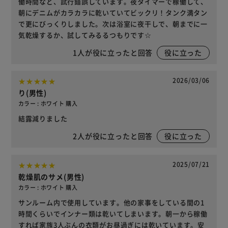
働時間など、試行錯誤しています。夜タイマーで稼働して、
朝にデニムがカラカラに乾いていてビックリ！タンク満タン
で更にびっくりしました。次は浴室に夜干しで、朝までに一
気乾燥するか、試してみるるつもりです☆
1
人が役に立ったと回答
役に立った
2026/03/06
り(男性)
カラー : ホワイト 購入
結露減りました
2
人が役に立ったと回答
役に立った
2025/07/21
乾燥肌のサメ(男性)
カラー : ホワイト 購入
サンルーム内で使用しています。他の家事をしている間の1
時間くらいでインナー類は乾いてしまいます。朝一から稼働
すれば家族3人ぶんの衣類がお昼過ぎには乾いています。安