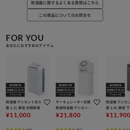
除湿器に関するよくある質問はこちら
この商品についてのお問合せ
FOR YOU
あなたにおすすめのアイテム
除湿機 デシカント式 6
サーキュレーター衣類
除湿機 デシカン
畳 2.2L 静音 衣類乾燥
乾燥除湿機 デシカント
畳 2.4L 静音
式 13畳 5L 静音 1台3役
ーバー IJD-P2
¥11,000
¥21,800
¥11,90
ホワイト/天面グレー
トグレー
(198)
(453)
(17