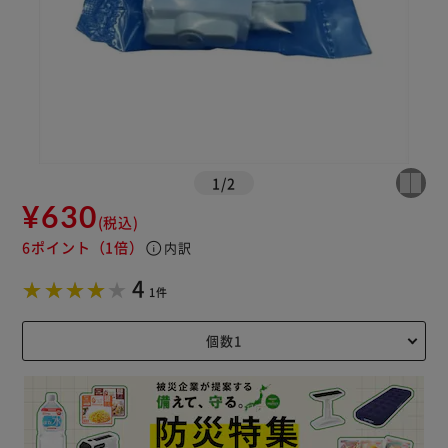
1
/
2
¥630
(税込)
6ポイント
（1倍）
info
内訳
4
1件