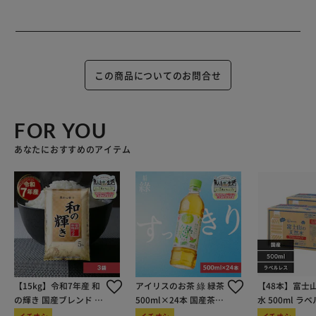
この商品についてのお問合せ
FOR YOU
あなたにおすすめのアイテム
【15kg】令和7年産 和
アイリスのお茶 綠 緑茶
【48本】富士
の輝き 国産ブレンド 5
500ml×24本 国産茶葉
水 500ml ラ
kg×3袋
100％使用