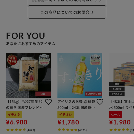
この商品についてのお問合せ
FOR YOU
あなたにおすすめのアイテム
【15kg】令和7年産 和
アイリスのお茶 綠 緑茶
【48本】富士
の輝き 国産ブレンド 5
500ml×24本 国産茶葉
水 500ml ラ
kg×3袋
100％使用
イチオシ
イチオシ
セール
¥6,980
¥1,780
¥1,980
(4672)
(4323)
(6