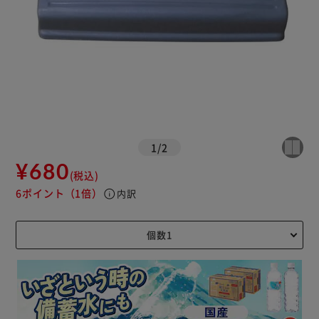
1
/
2
¥680
(税込)
6ポイント
（1倍）
info
内訳