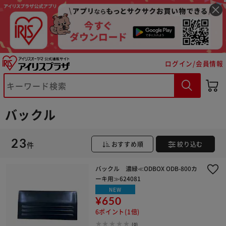
ログイン/会員情報
バックル
23
件
おすすめ順
絞り込む
※ご確認ください
バックル 濃緑≪ODBOX ODB-800カ
カートに入れる
購入手続きへ
ーキ用≫624081
NEW
¥650
6ポイント(1倍)
(0)