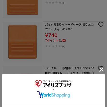
(0)
バックル350≪ハードケース 350 エコ
ブラック用≫429995
¥740
7ポイント(1倍)
(0)
バックル ≪収納ボックス HDBOX 60
0D/800Dグレー･モスグリーン他用≫4
79443
¥630
6ポイント(1倍)
(0)