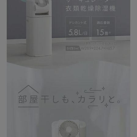
湿度が高いときは除湿、低いときは送風に自動で調整し、常
に適湿を保つ。
◆最適な場所に風を届ける
広範囲で角度が選べる（50／70／90°）左右首振り機能。
たくさんの洗濯物もしっかり乾かせる。
上下の角度も調節できる（最大90°）ので、高い位置の洗濯
物にもしっかり風を当てられる。
◆使いやすい操作パネル
タッチするだけの簡単操作。
◆排水しやすい大容量タンク
タンク容量約2.5L。
端だけ開くので排水が簡単、引き出しもスムーズ。
またタンクが満水になると運転を停止し、ランプが点灯して
お知らせする「満水ランプ機能」付き。
◆こんな時は自動で運転停止