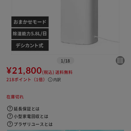
※ご確認ください
カートに入れる
購入手続きへ
1
/
18
¥21,800
(税込)
送料無料
218ポイント
（1倍）
info
内訳
在庫切れ
延長保証とは
小型家電回収とは
プラザリユースとは