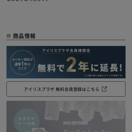
すっきり乾きにくい部屋干しも、これ1台でカラッと仕上が
る。
サーキュレータ―×除湿器で部屋干しをもっと快適に。
【部屋干しをスピーディーに】
商品情報
サーキュレーターで洗濯物に直接風を当てて、乾燥効率
UP。
すばやく乾燥させることで部屋干しの嫌な臭いを防ぎ、カラ
ッと乾かします。
【1年中、空気さわやか】
冬場でも除湿能力が落ちにくいデシカント式。
1年中快適な空気をつくります。
アイリスプラザ 無料会員登録はこちら
適応畳数約15畳（※鉄筋の場合）。
あらゆるシーンでカラッと：リビングの除湿／部屋干しの衣
類乾燥／クローゼットの湿気取り／冬の結露対策。
【快適な湿度に自動調整】
湿度に合わせて運転モードを切り替える「おまかせ運転モー
ド」を搭載。