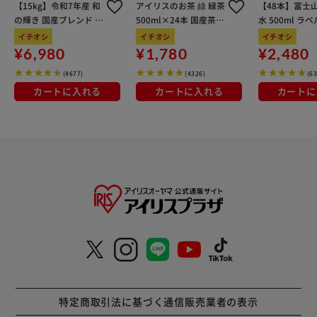
【15kg】令和7年産 和
アイリスのお茶 綠 緑茶
【48本】富士
の輝き 国産ブレンド 5
500ml×24本 国産茶葉
水 500ml ラ
kg×3袋
100％使用
イチオシ
イチオシ
イチオシ
¥6,980
¥1,780
¥2,480
(4677)
(4326)
(6
カートに入れる
カートに入れる
カートに
特定商取引法に基づく通信販売業者の表示