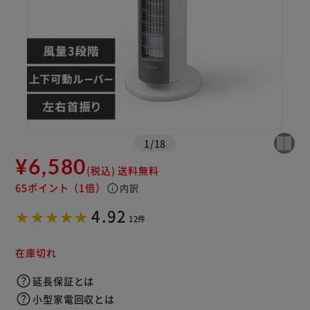
※ご確認ください
カートに入れる
購入手続きへ
1
/
18
¥6,580
(税込)
送料無料
65ポイント
（1倍）
info
内訳
4.92
12件
在庫切れ
延長保証とは
小型家電回収とは