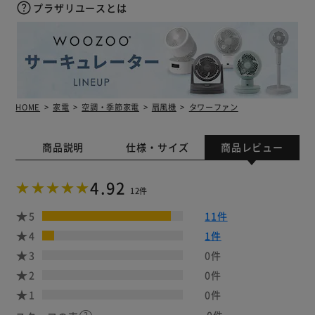
プラザリユースとは
HOME
家電
空調・季節家電
扇風機
タワーファン
商品説明
仕様・サイズ
商品レビュー
4.92
12件
5
11件
4
1件
3
0件
2
0件
1
0件
0件