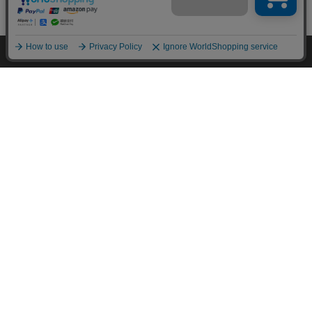
mail_outline
在庫切れ
入荷したらメールでお知らせ
取扱説明書
HOME
探す
ログイン
お気に入り
お知らせ
扇風機・タワーファンに関するよくある質問はこちら
この商品についてのお問合せ
カートに商品を追加しました
購入手続きへ
FOR YOU
あなたにおすすめのアイテム
こちらもいかがですか？
【15kg】令和7年産 和
アイリスのお茶 綠 緑茶
【48本】富士