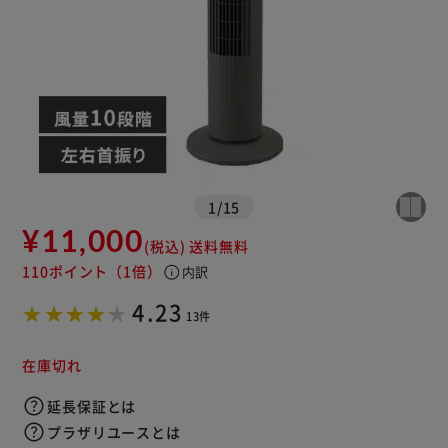
※ご確認ください
カートに入れる
購入手続きへ
1
/
15
¥11,000
(税込)
送料無料
110ポイント
（1倍）
info
内訳
4.23
13件
在庫切れ
延長保証とは
プラザリユースとは