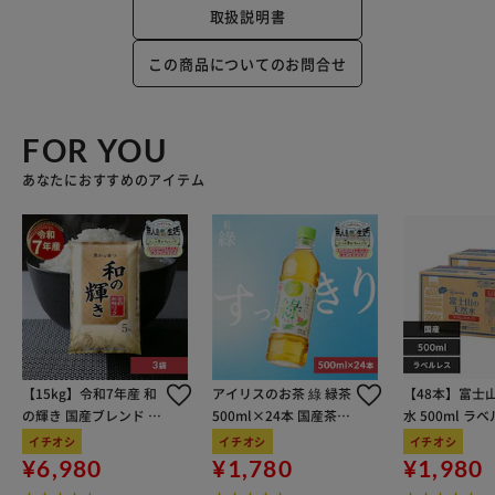
取扱説明書
この商品についてのお問合せ
FOR YOU
あなたにおすすめのアイテム
【15kg】令和7年産 和
アイリスのお茶 綠 緑茶
【48本】富士
の輝き 国産ブレンド 5
500ml×24本 国産茶葉
水 500ml ラ
kg×3袋
100％使用
イチオシ
イチオシ
イチオシ
¥6,980
¥1,780
¥1,980