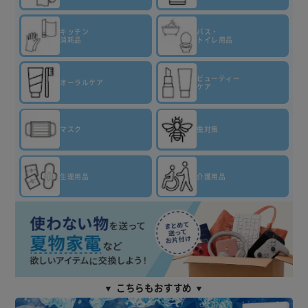
キッチン
バス・
消耗品
トイレ用品
ビューティー
オーラルケア
ケア
マスク
虫対策
生理用品
介護用品
▼ こちらもおすすめ ▼