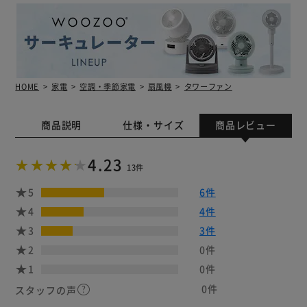
HOME
家電
空調・季節家電
扇風機
タワーファン
商品説明
仕様・サイズ
商品レビュー
4.23
13件
5
6件
4
4件
3
3件
2
0件
1
0件
0件
スタッフの声