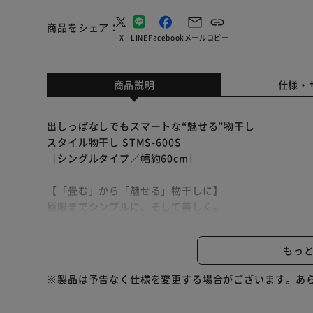
商品をシェア
X
LINE
Facebook
メール
コピー
商品説明
仕様・
出しっぱなしでもスマートな“魅せる”物干し
スタイル物干し STMS-600S
［シングルタイプ／幅約60cm］
【「畳む」から「魅せる」物干しに】
極限までシンプルに、そして美しく。
洗練されたデザインへ。
もっ
【スタイリッシュ×機能性】
POINT．1：インテリアに馴染むデザイン
※製品は予告なく仕様を変更する場合がございます。あ
POINT．2：スリムでコンパクトに干せる
POINT．3：パイプハンガーとしても使える