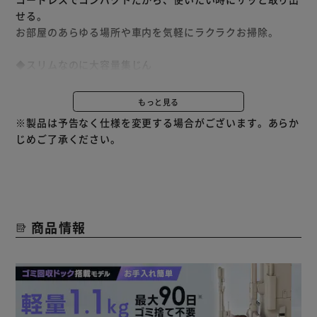
せる。
お部屋のあらゆる場所や車内を気軽にラクラクお掃除。
◆スリムなのに大容量集じん
シックなネイビーカラーでデザイン性のあるスリム設計。
集じん容量0.2Lなので、ゴミを捨てる頻度は少なく快適にお
もっと見る
掃除できます。
※製品は予告なく仕様を変更する場合がございます。あらか
コンパクトボディのコードレスだから、掃除しにくい車内に
じめご了承ください。
もおすすめ。
◆パワフルな吸引力
DCブラシレスモーター採用で、パワフルながら軽快なスリ
ムボディを実現。
商品情報
準HEPAフィルター搭載で、微細なゴミ・ホコリを取り除
き、排気もクリーンに。
◆置くだけ簡単充電
充電はスタンドに置くだけ。
使いたい時にサッと取り出せる。