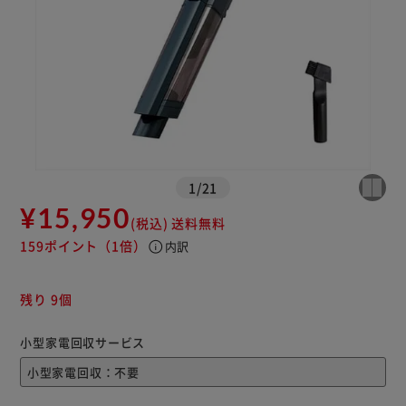
※ご確認ください
カートに入れる
購入手続きへ
1
/
21
¥15,950
(税込)
送料無料
159ポイント
（1倍）
info
内訳
残り 9個
小型家電回収サービス