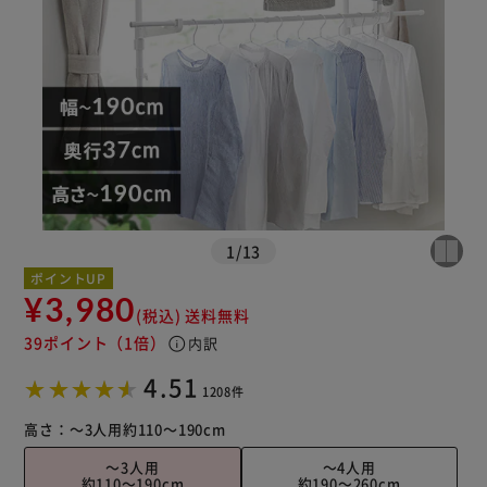
※ご確認ください
1
/
13
カートに入れる
購入手続きへ
ポイントUP
¥3,980
(税込)
送料無料
39ポイント
（1倍）
info
内訳
4.51
1208件
高さ：
～3人用
約110～190cm
～3人用
～4人用
約110～190cm
約190～260cm