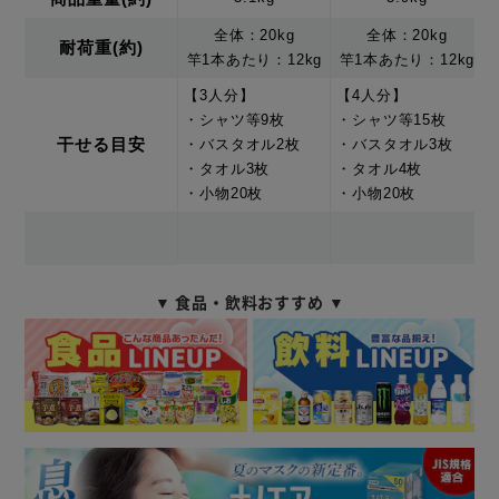
全体：20kg
全体：20kg
耐荷重(約)
竿1本あたり：12kg
竿1本あたり：12kg
【3人分】
【4人分】
・シャツ等9枚
・シャツ等15枚
干せる目安
・バスタオル2枚
・バスタオル3枚
・タオル3枚
・タオル4枚
・小物20枚
・小物20枚
▼ 食品・飲料おすすめ ▼