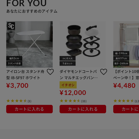
FOR YOU
あなたにおすすめのアイテム
アイロン台 スタンド舟
ダイヤモンドコートパ
【ポイント10
型 IB-SF97 ホワイト
ン マルチエッグパン入
ペーン中！】窓
り 9点セット IHガス火
し 2段 MW-26
¥3,700
¥4,480
イチオシ
対応 MEGI-9S ブラウン
ワイト 省スペ
¥12,000
メタリック
っぷり干せる
(3)
(33)
(1
カートに入れる
カートに入れる
カートに