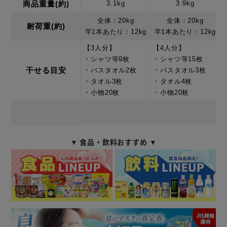
商品重量(約)
3.1kg
3.9kg
全体：20kg
全体：20kg
耐荷重(約)
竿1本あたり：12kg
竿1本あたり：12kg
【3人分】
【4人分】
・シャツ等9枚
・シャツ等15枚
干せる目安
・バスタオル2枚
・バスタオル3枚
・タオル3枚
・タオル4枚
・小物20枚
・小物20枚
▼ 食品・飲料おすすめ ▼