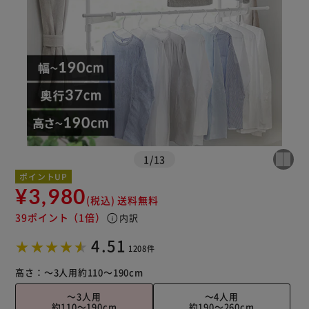
※ご確認ください
1
/
13
カートに入れる
購入手続きへ
ポイントUP
¥3,980
(税込)
送料無料
39ポイント
（1倍）
info
内訳
4.51
1208件
高さ：
～3人用
約110～190cm
～3人用
～4人用
約110～190cm
約190～260cm