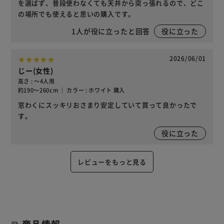
を選ばず、普段使わなくても天井から突っ張れるので、どこ
の場所でも使えると思いの購入です。
1
人が役に立ったと回答
役に立った
2026/06/01
じー(女性)
高さ : ～4人用
約190～260cm ｜ カラー : ホワイト 購入
窓わくにスッキリおさまり安定していて買って良かったで
す。
役に立った
レビューをもっと見る