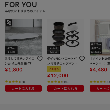
FOR YOU
あなたにおすすめのアイテム
吊るして収納♪アイロ
ダイヤモンドコートパ
【ポイント10
ン台 卓上舟型 IB-TF76
ン マルチエッグパン入
ペーン中！】窓
ホワイト
り 9点セット IHガス火
し 2段 MW-26
¥1,800
¥4,480
イチオシ
対応 MEGI-9S ブラウン
ワイト 省スペ
¥12,000
メタリック
っぷり干せる
(3)
(33)
(1
カートに入れる
カートに入れる
カートに