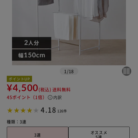
1
/
18
※ご確認ください
ポイントUP
¥4,500
(税込)
送料無料
カートに入れる
購入手続きへ
45ポイント
（1倍）
info
内訳
4.18
126件
種類：
3連
オススメ
3連
5連