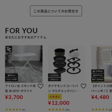
この商品についてのお問合せ
FOR YOU
あなたにおすすめのアイテム
アイロン台 スタンド舟
ダイヤモンドコートパ
【ポイント10
型 IB-SF97 ホワイト
ン マルチエッグパン入
ペーン中！】窓
り 9点セット IHガス火
し 2段 MW-26
¥3,700
¥4,480
イチオシ
対応 MEGI-9S ブラウン
ワイト 省スペ
¥12,000
メタリック
っぷり干せる
(3)
(33)
(1