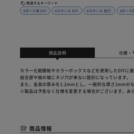
関連するキーワード
#ボード用 DIY
#スチール DIY
#スチール 旅行
#ボード
商品説明
仕様・
カラー化粧棚板やカラーボックスなどを使用したDIYに
結合部や板の端にネジ穴が来ない設計になっています。
また、金具の厚みを1.2mmとし、一般的な厚さ1mmの
※製品は予告なく仕様を変更する場合がございます。あ
商品情報