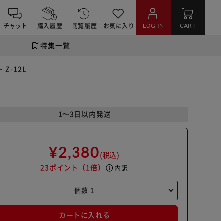
チャット
購入履歴
閲覧履歴
お気に入り
LOG IN
CART
特集一覧
Z-12L
1～3日以内発送
¥2,380
(税込)
23ポイント
（1倍）
info
内訳
カートに入れる