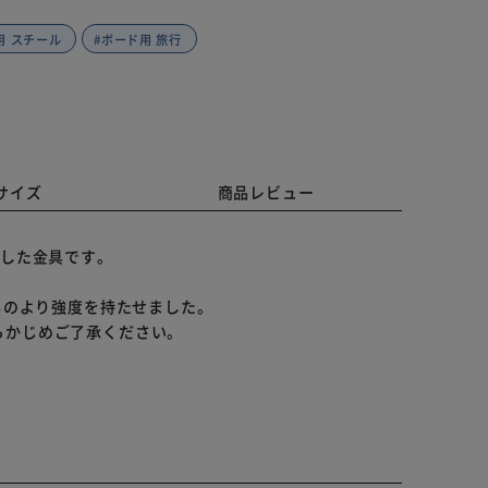
用 スチール
#ボード用 旅行
サイズ
商品レビュー
適した金具です。
ものより強度を持たせました。
らかじめご了承ください。