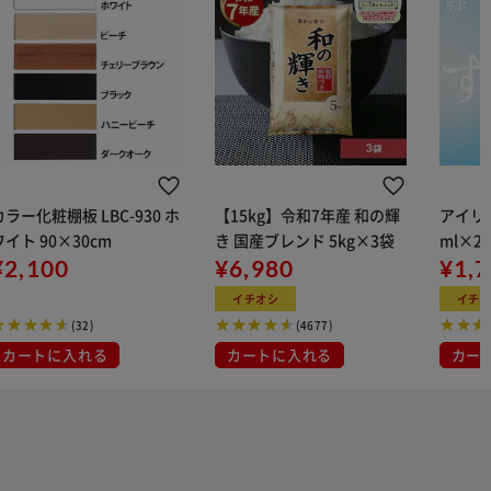
カラー化粧棚板 LBC-930 ホ
【15kg】令和7年産 和の輝
アイリス
ワイト 90×30cm
き 国産ブレンド 5kg×3袋
ml×2
¥2,100
¥6,980
用
¥1,
イチオシ
イチ
(32)
(4677)
カートに入れる
カートに入れる
カー