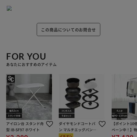
この商品についてのお問合せ
FOR YOU
あなたにおすすめのアイテム
アイロン台 スタンド舟
ダイヤモンドコートパ
【ポイント10
型 IB-SF97 ホワイト
ン マルチエッグパン入
ペーン中！】物
り 9点セット IHガス火
ドライ 室内用
イチオシ