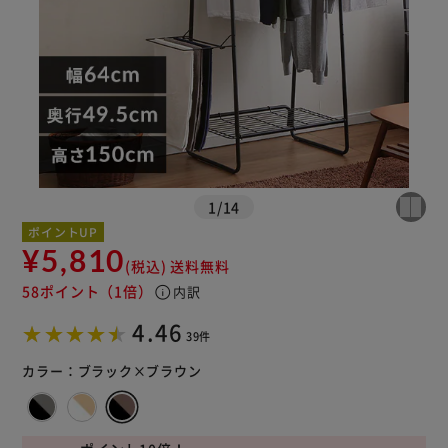
※ご確認ください
1
/
14
ポイントUP
¥5,810
カートに入れる
購入手続きへ
(税込)
送料無料
58ポイント
（1倍）
info
内訳
4.46
39件
カラー：
ブラック×ブラウン