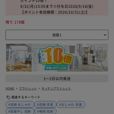
ポイント10倍！
8/31(月)15:59まで※付与日2026/9/18(金)
【ポイント有効期限：2026/10/31(土)】
残り 178個
1～3日以内発送
HOME
アウトレット
キッチンアウトレット
関連するキーワード
#収納 おしゃれ
#収納 洗濯
#おしゃれ 洗濯
#部屋干し 収納
#梅雨 収納