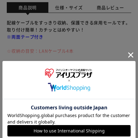
商品説明
仕様・サイズ
商品レビュー
配線ケーブルをすっきり収納、保護できる床用モールです。
取り付け簡単！カチッとはめやすい！
※両面テープ付き
☆収納の目安：LANケーブル4本
カラーは4色！
◎グレー・ベージュ … オフィスのカーペットに馴染みやす
もっと見る
いベーシックカラー
※製品は予告なく仕様を変更する場合がございます。あらか
◎ナチュラルブラウン・ダークブラウン … フローリングに
じめご了承ください。
馴染みやすい木目調カラー
商品情報