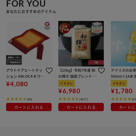
FOR YOU
あなたにおすすめのアイテム
アウトドアヒートクッ
【15kg】令和7年産 和
アイリスのお茶
ション HW-OC4-R ワイ
の輝き 国産ブレンド 5
500ml×24本
ンレッド
kg×3袋
100％使用
¥4,080
イチオシ
イチオシ
¥6,980
¥1,780
(66)
(4677)
(4
カートに入れる
カートに入れる
カートに