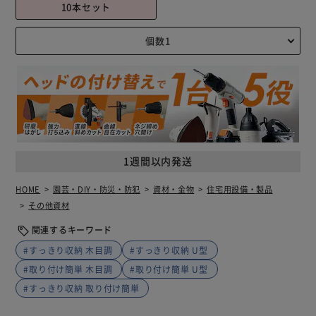
10本セット
1週間以内発送
HOME
園芸・DIY・防災・防犯
資材・金物
住宅用設備・製品
その他資材
関連するキーワード
#すっきり収納 木目調
#すっきり収納 U型
#取り付け簡単 木目調
#取り付け簡単 U型
#すっきり収納 取り付け簡単