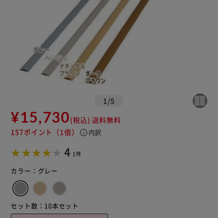
1
/
5
¥15,730
(税込)
送料無料
157ポイント
（1倍）
info
内訳
4
1件
カラー：
グレー
セット数：
10本セット