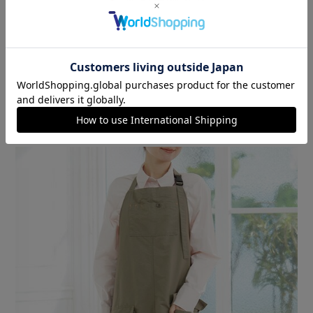
【耐久撥水】
摩擦、汚れ、洗濯などによる撥水性能の低下を抑制する耐久
撥水加工。
【動きやすいスリット入り】
前面裾にスリットを入れることで動きやすく、楽に立ち座り
できる。
【多機能ポケット】
小物や小道具などたっぷり収納できる多機能ポケット。
両手が使えて作業に最適。
【着脱簡単バックルタイプ】
首掛け部分はサイズ調節のできるバックルタイプ。
片手でも着脱しやすい。