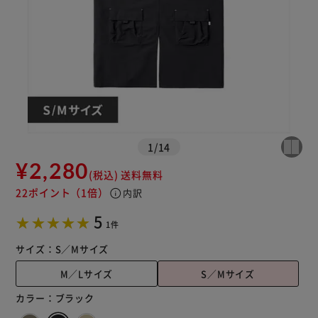
1
/
14
¥2,280
(税込)
送料無料
22ポイント
（1倍）
info
内訳
5
1件
サイズ：
S／Mサイズ
M／Lサイズ
S／Mサイズ
カラー：
ブラック