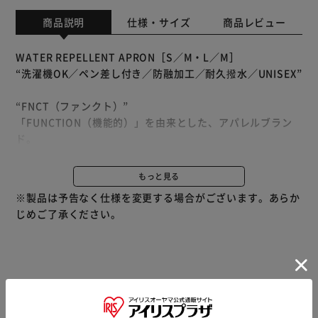
商品説明
仕様・サイズ
商品レビュー
WATER REPELLENT APRON［S／M・L／M］
“洗濯機OK／ペン差し付き／防融加工／耐久撥水／UNISEX”
“FNCT（ファンクト）”
「FUNCTION（機能的）」を由来とした、アパレルブラン
ド。
快適で、季節の変化が楽しみになるシリーズをお届けしま
す。
もっと見る
※製品は予告なく仕様を変更する場合がございます。あらか
【防融素材】
じめご了承ください。
火の粉が落ちてきても溶けにくく燃え広がりにくい防融生
地。
キャンプやBBQ等のアウトドアにオススメ。
また防融素材でも生地は薄手で軽く、動きやすいため作業時
も楽々。
商品情報