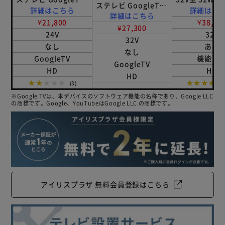
ステレビ GoogleTV
搭載 24V型 LTL-
詳細はこちら
詳細はこ
搭載 32V型 LTL-
詳細はこちら
24WG-F1 ブラック
¥21,800
¥38,30
32WG-F1 ブラック
¥27,300
24V
32V
32V
なし
あり
なし
GoogleTV
機能な
GoogleTV
HD
HD
HD
★★★★★
★★★★★
(3)
※Google TVは、本デバイスのソフトウェア機能の名称であり、Google LLC
の商標です。Google、YouTubeはGoogle LLC の商標です。
アイリスプラザ 無料会員登録はこちら