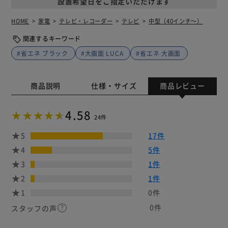
設置希望日をご指定いただけます
HOME
家電
テレビ・レコーダー
テレビ
中型（40インチ～）
関連するキーワード
#省エネ ブラック
#大画面 LUCA
#省エネ 大画面
商品説明
仕様・サイズ
商品レビュー
4.58
24件
5
17件
4
5件
3
1件
2
1件
1
0件
0件
スタッフの声