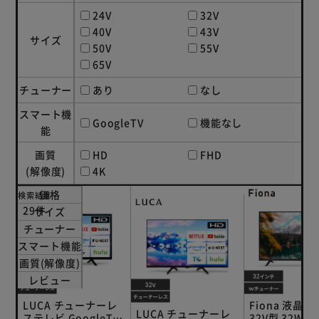
24V
32V
40V
43V
サイズ
50V
55V
65V
チューナー
あり
なし
スマート機
GoogleTV
機能なし
能
画質
HD
FHD
(解像度)
4K
価格
検索結果
29件
サイズ
チューナー
スマート機能
画質(解像度)
レビュー
LUCA チューナーレ
Fiona 液晶
LUCA チューナーレ
ステレビ GoogleTV
32V型 32WB1