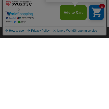
あなたにおすすめのアイテム
カートに入れる
HOME
探す
ログイン
お気に入り
お知らせ
カートに商品を追加しました
LUCA 液晶テレビ Goog
LUCA 液晶テレビ 40V
Fiona 液晶テレ
leTV搭載 32V型 LT-32
型 LT-40FSX-F1
型 32WB10PB
WGX-F1
¥54,300
¥38,30
イチオシ
購入手続きへ
¥54,300
(27)
(5)
(18
こちらもいかがですか？
カートに入れる
カートに入れる
カートに