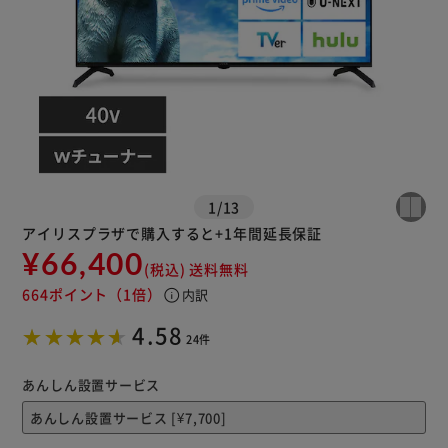
※ご確認ください
カートに入れる
購入手続きへ
1
/
13
アイリスプラザで購入すると+1年間延長保証
¥66,400
(税込)
送料無料
664ポイント
（1倍）
info
内訳
4.58
24件
あんしん設置サービス