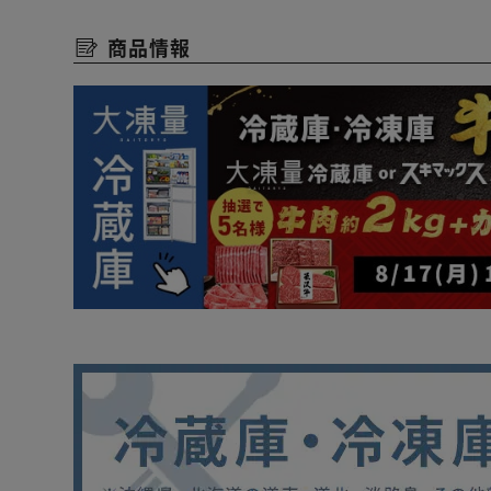
温度調節は5段階。
商品情報
温度調節ボタンを押すたびに温度設定が切り替わります
食品を急いで冷やしたい時には急冷モード。
急冷ボタンを押すと約3時間急冷を行います。
急冷終了後は通常運転に切り替わります。
【保護パネル】
スリム冷凍庫にシンデレラフィット！
冷蔵庫下床保護パネルスリムタイプ／スキマックス対応
◆耐衝撃性◎
耐衝撃性に優れており、ハンマーで叩いても割れません
※どれぐらい優れているか
ガラスの約200倍／強化ガラスの約80倍／アクリルの約3
◆耐熱性◎
耐熱温度：約120℃
床暖房が付いていても、溶けて床がダメになりません！