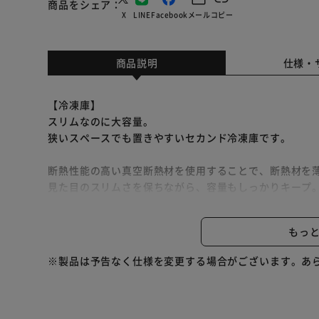
商品をシェア
X
LINE
Facebook
メール
コピー
商品説明
仕様・
【冷凍庫】
スリムなのに大容量。
狭いスペースでも置きやすいセカンド冷凍庫です。
断熱性能の高い真空断熱材を使用することで、断熱材を
見た目のスリムさを保ちながら、容量もしっかりキープ
見やすく・使いやすい収納。
もっ
前開き式＆クリアケースタイプ。
食材に合わせて収納できる引き出しで、中身が一目で確
※製品は予告なく仕様を変更する場合がございます。あ
必要なケースだけ開けるから、冷気が逃げにくい。
最上段の棚の高さは約15cm。
引き出しに入らない大きなものも収納可能です。