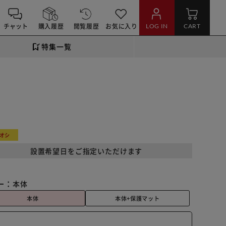
チャット
購入履歴
閲覧履歴
お気に入り
LOG IN
CART
特集一覧
】
オシ
設置希望日をご指定いただけます
ー：
本体
本体
本体+保護マット