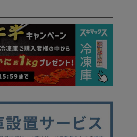
。
！
0倍