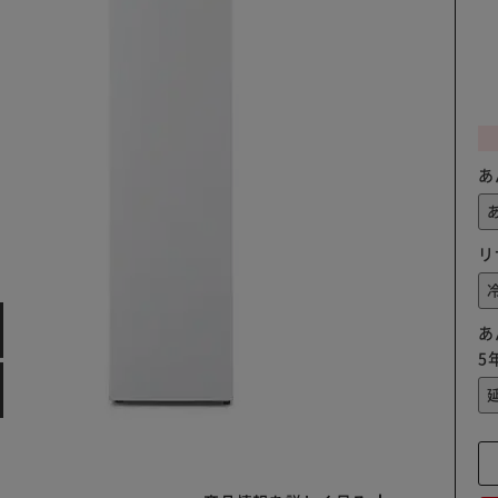
あ
リ
あ
5