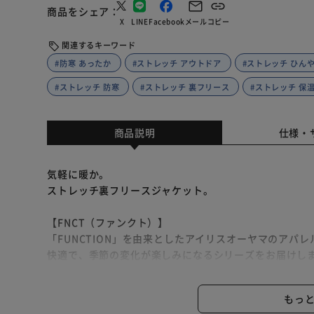
商品をシェア
X
LINE
Facebook
メール
コピー
関連するキーワード
#防寒 あったか
#ストレッチ アウトドア
#ストレッチ ひん
#ストレッチ 防寒
#ストレッチ 裏フリース
#ストレッチ 保
商品説明
仕様・
気軽に暖か。
ストレッチ裏フリースジャケット。
【FNCT（ファンクト）】
「FUNCTION」を由来としたアイリスオーヤマのアパ
快適で、季節の変化が楽しみになるシリーズをお届けし
Point．1：全裏面あったかフリース
もっ
裏地は暖かい空気を含んで逃がさないフリース素材。