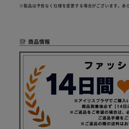
首や手首の先までフリースで覆われて、しっかり防寒。
※製品は予告なく仕様を変更する場合がございます。あ
ファスナーの後ろに布を付けることで隙間から風が入り
風が冷たい日のひんやり感を防ぐ。
Point．2：動きやすいデザイン
ストレッチの効いた着心地。
商品情報
運動時にはもちろん、釣りやアウトドアにもオススメ。
上からも下からも開けられるダブルファスナー。
身体をひねるゴルフや立ちしゃがみするDIYにも。
Point．3：安心のポケット
スマホも収まる大きめの、ファスナー付き胸ポケット。
両脇ポケットはスナップボタン付き。
中身の落下を防ぎ、簡単に出し入れもできる万能ポケッ
Point．4：ユニセックス
S～3Lの幅広いサイズ展開。
男女問わず体形に合ったサイズが選べる。