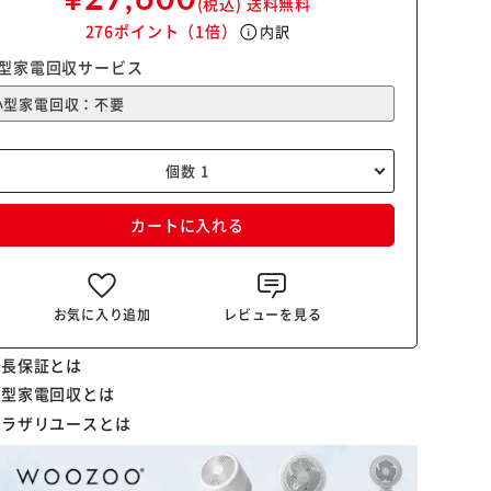
(税込)
送料無料
276ポイント
（1倍）
info
内訳
型家電回収サービス
カートに入れる
お気に入り追加
レビューを見る
延長保証とは
小型家電回収とは
プラザリユースとは