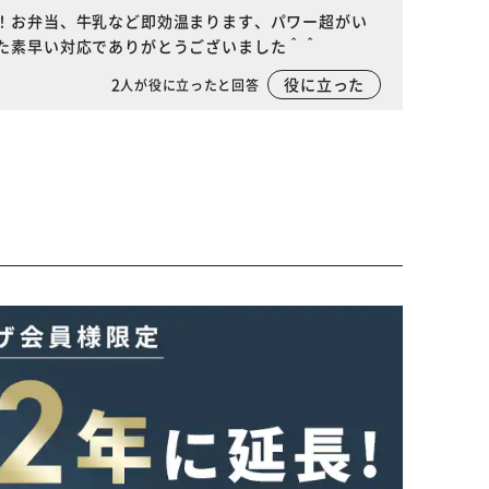
！お弁当、牛乳など即効温まります、パワー超がい
た素早い対応でありがとうございました＾＾
2
役に立った
人が役に立ったと回答
※ご確認ください