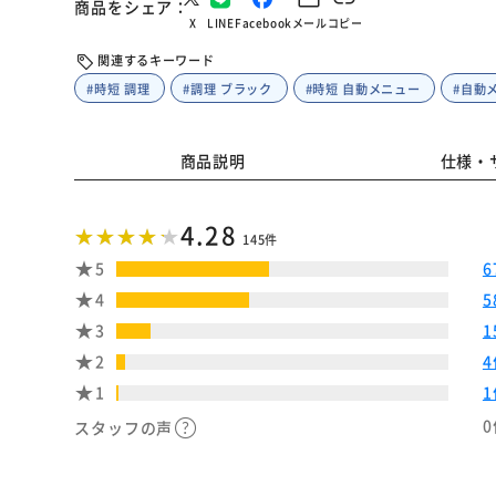
商品をシェア
X
LINE
Facebook
メール
コピー
関連するキーワード
#時短 調理
#調理 ブラック
#時短 自動メニュー
#自動
商品説明
仕様・
4.28
145件
5
6
4
5
3
1
2
4
1
1
0
スタッフの声