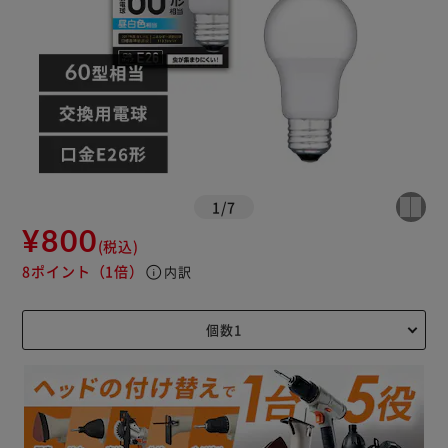
1
/
7
¥800
(税込)
8ポイント
（1倍）
info
内訳