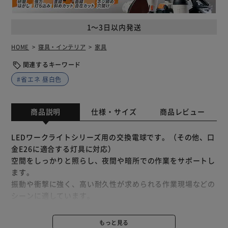
1～3日以内発送
HOME
寝具・インテリア
家具
関連するキーワード
#省エネ 昼白色
商品説明
仕様・サイズ
商品レビュー
LEDワークライトシリーズ用の交換電球です。（その他、口
金E26に適合する灯具に対応）
空間をしっかりと照らし、夜間や暗所での作業をサポートし
ます。
振動や衝撃に強く、高い耐久性が求められる作業現場などの
シーンに適しています。
広い範囲をしっかり照らす、高配光。
自然光に近い昼白色の明りは、色や形の確認に最適。
もっと見る