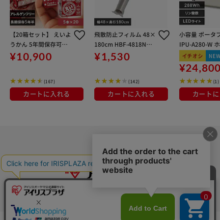
【20箱セット】 えいよ
飛散防止フィルム 48×
小容量 ポータ
うかん 5年間保存可能
180cm HBF-4818N
IPU-A280-W
非常食 保存食 防災食
防災グッズ 防災用品 飛
¥10,900
¥1,530
イチオシ
NE
散
¥24,80
(167)
(142)
(1)
カートに入れる
カートに入れる
カートに