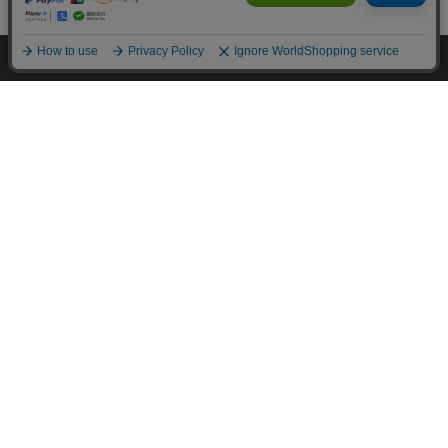
カートに入れる
特定商取引法に基づく通信販売業者の表示
HOME
探す
ログイン
お気に入り
お知らせ
セキュリティ・プライバシーポリシー
お問い合わせ
カートに商品を追加しました
ご利用方法
ご利用規約
購入手続きへ
こちらもいかがですか？
コーポレートサイト
Copyright © 2001 IRISPLAZA. ALL Rights Reserved.