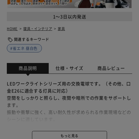
1～3日以内発送
HOME
寝具・インテリア
家具
関連するキーワード
#省エネ 昼白色
商品説明
仕様・サイズ
商品レビュー
LEDワークライトシリーズ用の交換電球です。（その他、口
金E26に適合する灯具に対応）
空間をしっかりと照らし、夜間や暗所での作業をサポートし
ます。
振動や衝撃に強く、高い耐久性が求められる作業現場などの
シーンに適しています。
広い範囲をしっかり照らす、高配光。
自然光に近い昼白色の明りは、色や形の確認に最適。
もっと見る