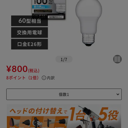
1
/
7
¥800
(税込)
8ポイント
（1倍）
info
内訳