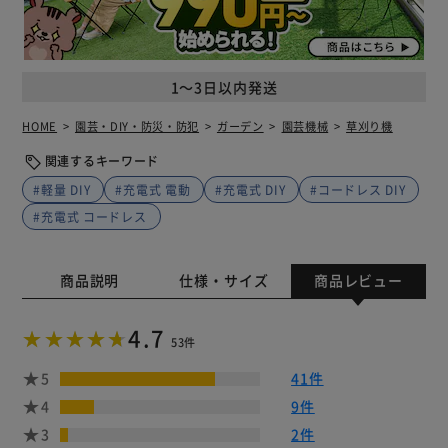
1～3日以内発送
HOME
園芸・DIY・防災・防犯
ガーデン
園芸機械
草刈り機
関連するキーワード
#軽量 DIY
#充電式 電動
#充電式 DIY
#コードレス DIY
#充電式 コードレス
商品説明
仕様・サイズ
商品レビュー
4.7
53件
5
41件
4
9件
3
2件