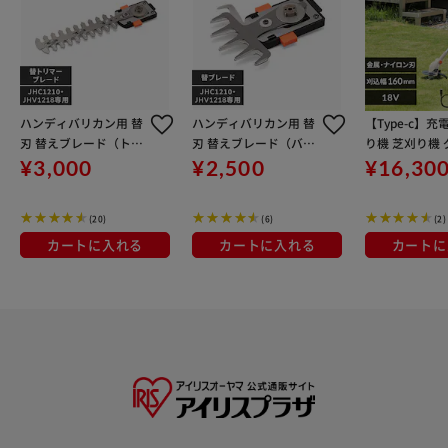
ハンディバリカン用 替
ハンディバリカン用 替
【Type-c】
刃 替えブレード（トリ
刃 替えブレード（バリ
り機 芝刈り機
マー）10.8V／18V ブ
カン） 10.8V／18V ブ
リマー JGT160
¥3,000
¥2,500
¥16,30
レードのみ JHC18KT
レードのみ JHC12KB
サンドベージュ 
量 バッテリー
(20)
(6)
(2)
カートに入れる
カートに入れる
カートに