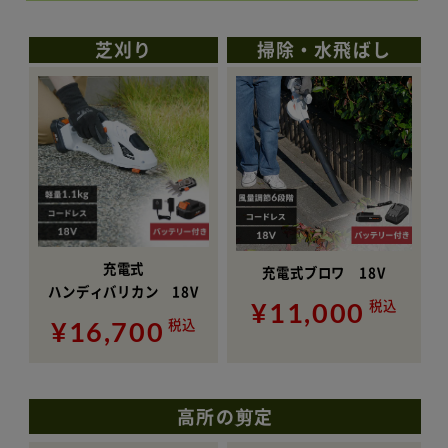
芝刈り
掃除・水飛ばし
充電式
充電式ブロワ 18V
ハンディバリカン 18V
¥11,000
税込
¥16,700
税込
高所の剪定