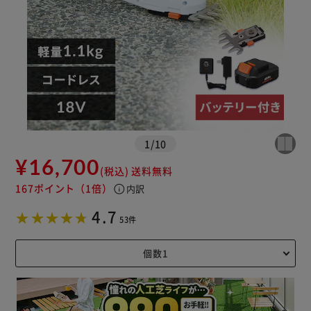
※ご確認ください
1
/
10
カートに入れる
購入手続きへ
¥16,700
(税込)
送料無料
167ポイント
（1倍）
info
内訳
4.7
53件