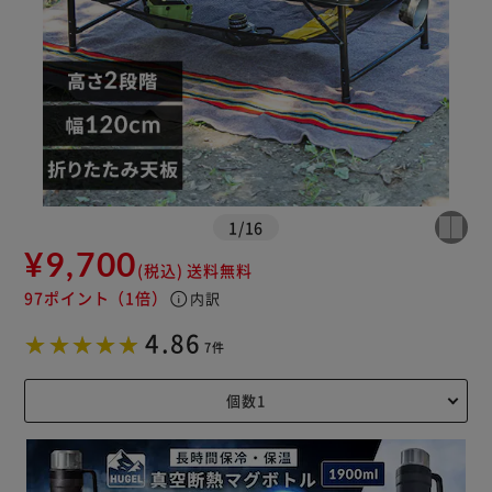
1
/
16
¥9,700
(税込)
送料無料
97ポイント
（1倍）
info
内訳
4.86
7件