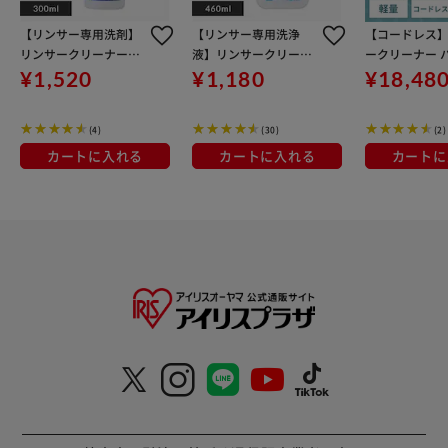
【リンサー専用洗剤】
【リンサー専用洗浄
【コードレス
リンサークリーナー用
液】リンサークリーナ
ークリーナー 
洗剤 シミ取り 汚れ落と
ー用 洗浄液 消臭 汚れ
家庭用 カーペ
¥1,520
¥1,180
¥18,48
し 布製品 RNSS-300K
落とし 布製品 アルカリ
ァ 車シート 掃
電解水 RNSE-460
引 掃除 軽量 RN
(4)
(30)
(2)
D-HW
カートに入れる
カートに入れる
カートに