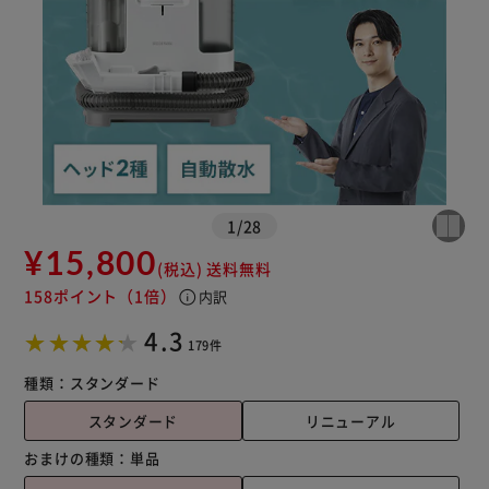
1
/
28
※ご確認ください
¥15,800
(税込)
送料無料
158ポイント
（1倍）
info
内訳
カートに入れる
購入手続きへ
4.3
179件
種類：
スタンダード
スタンダード
リニューアル
おまけの種類：
単品