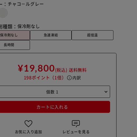
ー：
チャコ－ルグレー
剤種類：
保冷剤なし
保冷剤なし
急速凍結
超低温
長時間
¥19,800
(税込)
送料無料
198ポイント
（1倍）
info
内訳
カートに入れる
お気に入り追加
レビューを見る