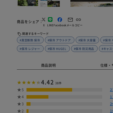
商品をシェア
X
LINE
Facebook
メール
コピー
関連するキーワード
#真空断熱 保冷
#保冷 アウトドア
#保冷 大容量
#保冷
#保冷 レジャー
#保冷 HUGEL
#保冷 防災用品
#キャス
商品説明
仕様・
4.42
38件
5
2
4
1
3
2
2
1