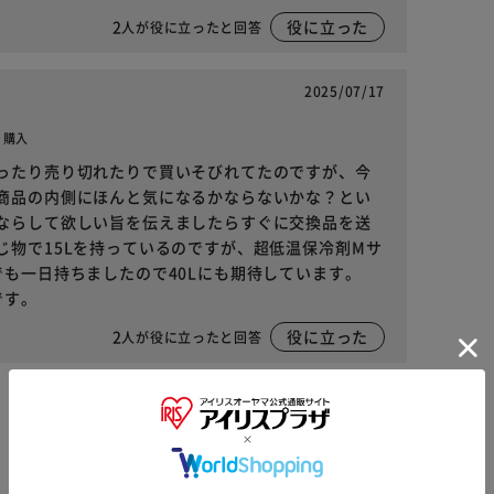
2
役に立った
人が役に立ったと回答
2025/07/17
し 購入
ったり売り切れたりで買いそびれてたのですが、今
商品の内側にほんと気になるかならないかな？とい
ならして欲しい旨を伝えましたらすぐに交換品を送
物で15Lを持っているのですが、超低温保冷剤Mサ
も一日持ちましたので40Lにも期待しています。
です。
2
役に立った
人が役に立ったと回答
※ご確認ください