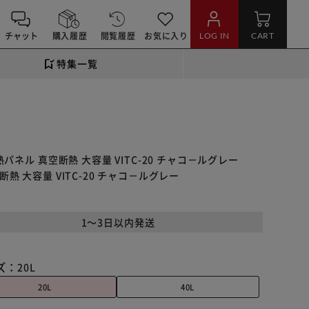
チャット
購入履歴
閲覧履歴
お気に入り
LOG IN
CART
特集一覧
断熱パネル 真空断熱 大容量 VITC-20 チャコ－ルグレー
空断熱 大容量 VITC-20 チャコ－ルグレー
1～3日以内発送
ズ：
20L
20L
40L