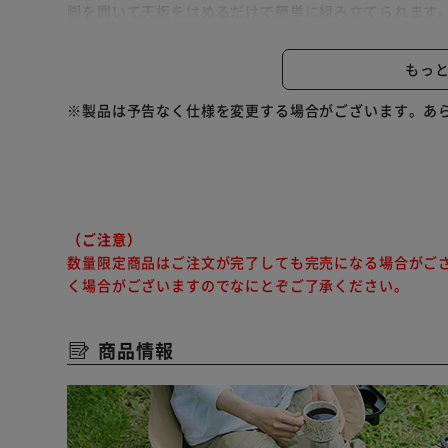
脚を開いて天板をはめるだけで簡単に組み立てられます
傷防止の仕切り付き収納袋が付いています。
脚部にカバーが付いているため、屋内でも使用可能です
もっ
★お客様組立★
※製品は予告なく仕様を変更する場合がございます。あ
（ご注意）
数量限定商品はご注文が完了しても完売になる場合がご
く場合がございますのでなにとぞご了承ください。
商品情報