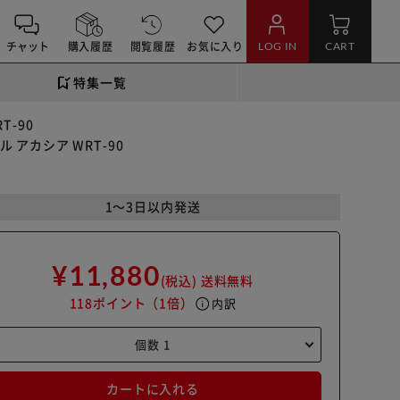
チャット
購入履歴
閲覧履歴
お気に入り
LOG IN
CART
特集一覧
T-90
 アカシア WRT-90
1～3日以内発送
¥11,880
(税込)
送料無料
118ポイント
（1倍）
info
内訳
カートに入れる