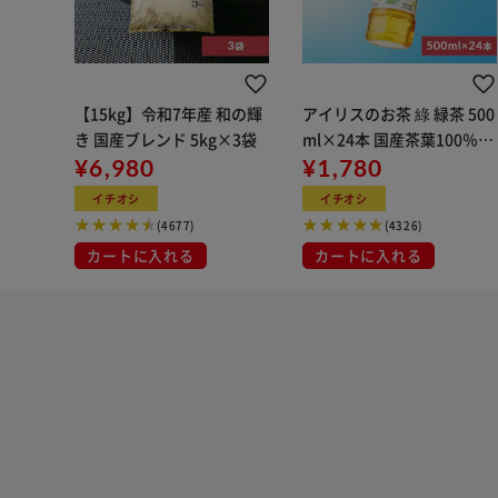
【15kg】令和7年産 和の輝
アイリスのお茶 綠 緑茶 500
き 国産ブレンド 5kg×3袋
ml×24本 国産茶葉100％使
¥6,980
用
¥1,780
イチオシ
イチオシ
(4677)
(4326)
カートに入れる
カートに入れる