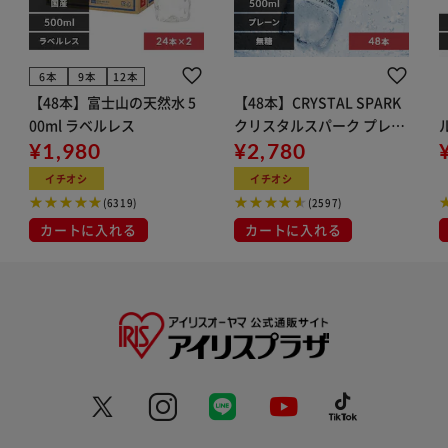
6本
9本
12本
【48本】富士山の天然水 5
【48本】CRYSTAL SPARK
00ml ラベルレス
クリスタルスパーク プレー
¥1,980
ン 500ml
¥2,780
イト
イチオシ
イチオシ
(6319)
(2597)
カートに入れる
カートに入れる