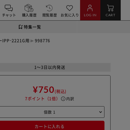
チャット
購入履歴
閲覧履歴
お気に入り
LOG IN
CART
特集一覧
ｰ2221G用≫ 998776
1～3日以内発送
¥750
(税込)
7ポイント
（1倍）
info
内訳
カートに入れる