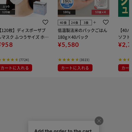
add
40食
24食
3食
【120枚】ディスポーザブ
低温製法米のパックごはん
【40
ルマスク ふつうサイズ ホワ
180g×40パック
ソフトパ
 大容量 DISPOSABLE
¥958
¥5,580
組) 5
¥2,
マスク プリーツマスク 不織
布
(7724)
(3023)
カートに入れる
カートに入れる
カー