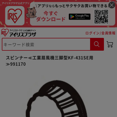
ログイン/会員情報
※ご確認ください
カートに入れる
購入手続きへ
スピンナー≪工業扇風機三脚型KF-431SE用
≫991170