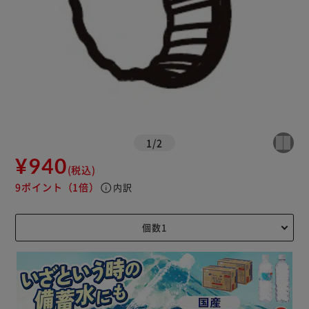
1
/
2
¥940
(税込)
9ポイント
（1倍）
info
内訳