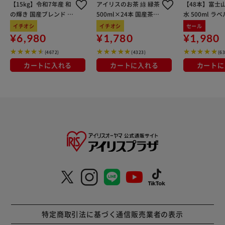
【15kg】令和7年産 和
アイリスのお茶 綠 緑茶
【48本】富士
の輝き 国産ブレンド 5
500ml×24本 国産茶葉
水 500ml ラ
kg×3袋
100％使用
イチオシ
イチオシ
セール
¥6,980
¥1,780
¥1,980
(4672)
(4323)
(6
カートに入れる
カートに入れる
カートに
特定商取引法に基づく通信販売業者の表示