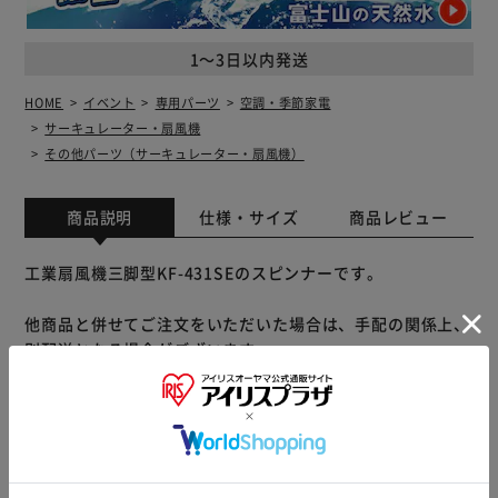
1～3日以内発送
HOME
イベント
専用パーツ
空調・季節家電
サーキュレーター・扇風機
その他パーツ（サーキュレーター・扇風機）
商品説明
仕様・サイズ
商品レビュー
工業扇風機三脚型KF-431SEのスピンナーです。
他商品と併せてご注文をいただいた場合は、手配の関係上、
別配送となる場合がございます。
※別配送となりましても別途送料が発生することはございま
せん。
※製品は予告なく仕様を変更する場合がございます。あらか
じめご了承ください。