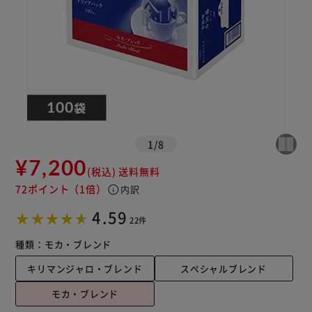
1
/
8
¥7,200
(税込)
送料無料
72ポイント
（1倍）
info
内訳
4.59
22件
種類：
モカ・ブレンド
キリマンジャロ・ブレンド
スペシャルブレンド
モカ・ブレンド