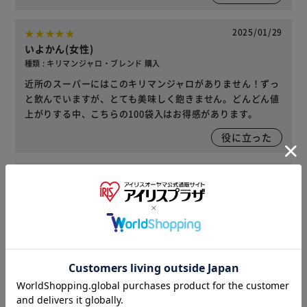
2025/01/29
いよかん(女性)
種類 : キリマンジャロ・ブレンド 購入
近所のスーパーにはこのキリマンジャロがありません！ずっ
と飲んでいますが、とても美味しく飽きません。どんどん値
上がりする中、こちらの100袋入はお得感があります。
役に立った
2024/09/04
ちょくりはり(女性)
種類 : スペシャルブレンド 購入
お買い得になっていたのでどの味にするか迷いましたが、レ
ビューを参考にしました。やはりドリップはインスタントよ
り美味しいし、豊かな一息休憩になるので、「ちょっと贅
沢」出来て良いです。
役に立った