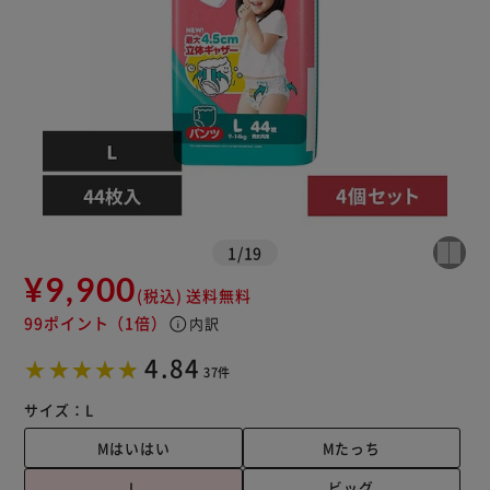
1
/
19
¥9,900
(税込)
送料無料
99ポイント
（1倍）
info
内訳
4.84
37件
サイズ：
L
Mはいはい
Mたっち
L
ビッグ