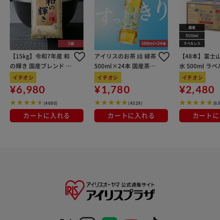
【15kg】令和7年産 和
アイリスのお茶 綠 緑茶
【48本】富士
の輝き 国産ブレンド 5
500ml×24本 国産茶葉
水 500ml ラ
kg×3袋
100％使用
イチオシ
イチオシ
イチオシ
¥6,980
¥1,780
¥2,480
(4690)
(4329)
(6
カートに入れる
カートに入れる
カートに