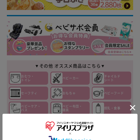
▼その他 オススメ商品はこちら▼
おむつ・
チャイルド
ベビーカー
トイレ
シート
セーフティ
おもちゃ
ベビーフード
ベビーケア・
ベビー布団・
授乳・食事
バス
寝具
ベビー家具・収
ベビー服
マタニティ
納
▼ 食品・飲料おすすめ ▼