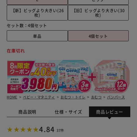
【新】ビッグより大きい(26
【旧】ビッグより大きい(30
枚)
枚)
セット数：
4個セット
単品
4個セット
在庫切れ
HOME
ベビー・マタニティ
おむつ・トイレ
おむつ
パンパース
商品説明
仕様・サイズ
商品レビュー
4.84
37件