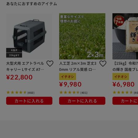
あなたにおすすめのアイテム
大型犬用 エアトラベル
人工芝 2m×3m 芝丈3
【15kg】令和
キャリー Lサイズ ATC-
0mm リアル質感 ロー
の輝き 国産ブレ
870 ダークグレー
ルタイプ 【U字釘12本
kg×3袋
¥22,800
イチオシ
イチオシ
付き】 【代引き不可】
¥9,980
¥6,980
(460)
(401)
(4
カートに入れる
カートに入れる
カートに