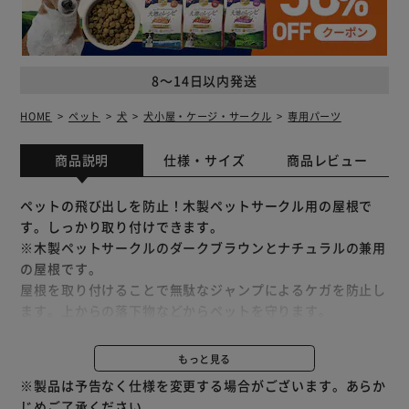
8～14日以内発送
HOME
ペット
犬
犬小屋・ケージ・サークル
専用パーツ
商品説明
仕様・サイズ
商品レビュー
ペットの飛び出しを防止！木製ペットサークル用の屋根で
す。しっかり取り付けできます。
※木製ペットサークルのダークブラウンとナチュラルの兼用
の屋根です。
屋根を取り付けることで無駄なジャンプによるケガを防止し
ます。上からの落下物などからペットを守ります。
ワンタッチ開閉式で、屋根面ロックをスライドさせるだけで
簡単に開閉できます。
もっと見る
※製品は予告なく仕様を変更する場合がございます。あらか
※サークル本体はこちら：
リッチェル 木製ペットサークル
じめご了承ください。