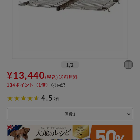
1
/
2
¥13,440
(税込)
送料無料
134ポイント
（1倍）
info
内訳
4.5
2件