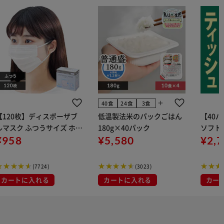
add
40食
24食
3食
【120枚】ディスポーザブ
低温製法米のパックごはん
【40
ルマスク ふつうサイズ ホワ
180g×40パック
ソフトパ
 大容量 DISPOSABLE
¥958
¥5,580
組) 5
¥2,
マスク プリーツマスク 不織
布
(7724)
(3023)
カートに入れる
カートに入れる
カー