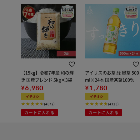
【15kg】令和7年産 和の輝
アイリスのお茶 綠 緑茶 500
き 国産ブレンド 5kg×3袋
ml×24本 国産茶葉100％使
¥6,980
用
¥1,780
イチオシ
イチオシ
(4672)
(4323)
カートに入れる
カートに入れる