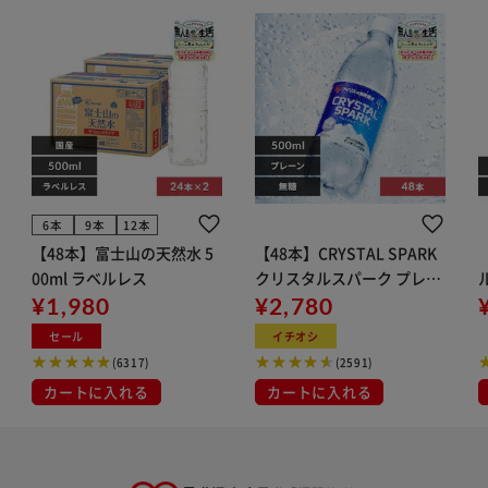
6本
9本
12本
【48本】富士山の天然水 5
【48本】CRYSTAL SPARK
00ml ラベルレス
クリスタルスパーク プレー
¥1,980
ン 500ml
¥2,780
イト
セール
イチオシ
(6317)
(2591)
カートに入れる
カートに入れる