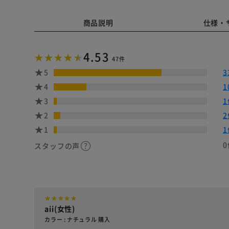
商品説明
仕様・
4.53
47件
5
3
4
1
3
1
2
2
1
1
0
スタッフの声
aii(女性)
カラー : ナチュラル 購入