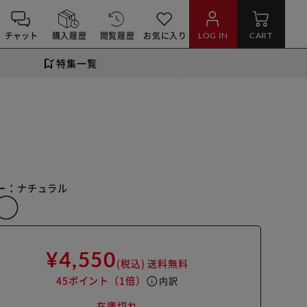
チャット
購入履歴
閲覧履歴
お気に入り
LOG IN
CART
特集一覧
ー：
ナチュラル
¥4,550
(税込)
送料無料
45ポイント
（1倍）
info
内訳
在庫切れ