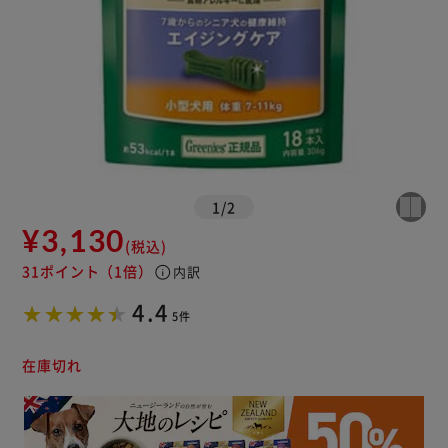
1
/
2
¥3,130
(税込)
31ポイント
（1倍）
info
内訳
4.4
5件
在庫切れ