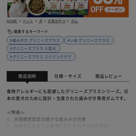
HOME
ペット
犬
犬用おやつ
ガム
関連するキーワード
#歯みがき グリニーズプラス
#いぬ グリニーズプラス
#グリニーズプラス 小型犬
#グリニーズプラス エイジングケア
商品説明
仕様・サイズ
商品レビュー
食物アレルギーにも配慮したグリニーズプラスシリーズ。日
本の愛犬のために設計・生産された歯みがき専用ガムです。
≪特長≫
1．米国獣医認定の確かな歯みがき効果
2．食物アレルギーに配慮したこだわりの自然素材
3．総合栄養食としての基準を満たした優れた栄養バランス