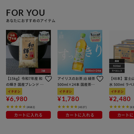
FOR YOU
あなたにおすすめのアイテム
【15kg】令和7年産 和
アイリスのお茶 綠 緑茶
【48本】富士
の輝き 国産ブレンド 5
500ml×24本 国産茶葉
水 500ml ラ
kg×3袋
100％使用
イチオシ
イチオシ
イチオシ
¥6,980
¥1,780
¥2,480
(4682)
(4327)
(6
カートに入れる
カートに入れる
カートに