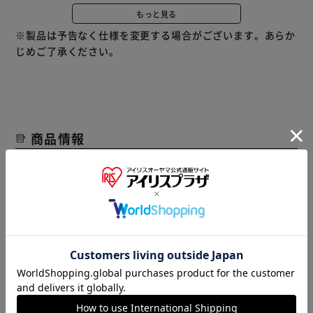
4．シニア犬でもしっかり噛める硬さに配慮
もっと見る
※製品は予告なく仕様を変更する場合がございます。あらか
■リニューアルによりパッケージが異なる場合がございま
じめご了承ください。
す。
商品情報
▼ 食品・飲料おすすめ ▼