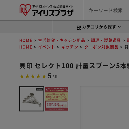
カテゴリから探す
HOME
生活雑貨・キッチン用品
調理・製菓道具
HOME
イベント
キッチン
クーポン対象商品
貝
貝印 セレクト100 計量スプーン5本組 
5
3件