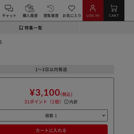
チャット
購入履歴
閲覧履歴
お気に入り
LOG IN
CART
特集一覧
1
1～3日以内発送
¥3,100
(税込)
31ポイント
（1倍）
info
内訳
カートに入れる