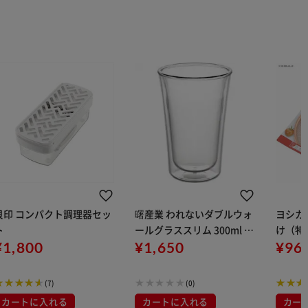
貝印 コンパクト調理器セッ
曙産業 われないダブルウォ
ヨシカ
ト
ールグラススリム 300ml 4
け（特大
¥1,800
6998
¥1,650
¥96
(7)
(0)
カートに入れる
カートに入れる
カー