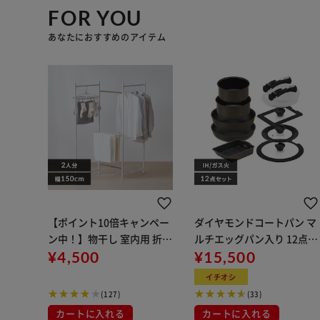
FOR YOU
あなたにおすすめのアイテム
【ポイント10倍キャンペー
ダイヤモンドコートパン マ
ン中！】物干し 室内用 折り
ルチエッグパン入り 12点セ
たたみ式 3連 OTM-150R ホ
¥4,500
ット IHガス火対応 MEGI-12
¥15,500
ワイト 一人暮らしにオスス
S ブラウンメタリック
イチオシ
メ
(127)
(33)
カートに入れる
カートに入れる