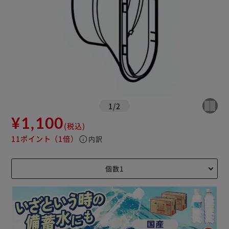
1
/
2
¥1,100
(税込)
11ポイント
（1倍）
info
内訳