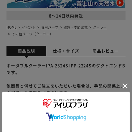
8～14日以内発送
HOME
イベント
専用パーツ
空調・季節家電
クーラー
その他パーツ（クーラー）
商品説明
仕様・サイズ
商品レビュー
ポータブルクーラーIPA-2324S IPP-2224SのダクトエンドB
です。
他商品と併せてご注文をいただいた場合は、手配の関係上、
別配送となる場合がございます。
※別配送となりましても別途送料が発生することはございま
せん。
※製品は予告なく仕様を変更する場合がございます。あらか
じめご了承ください。