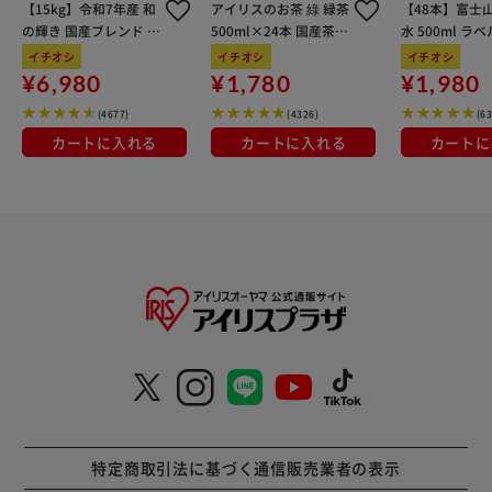
【15kg】令和7年産 和
アイリスのお茶 綠 緑茶
【48本】富士
の輝き 国産ブレンド 5
500ml×24本 国産茶葉
水 500ml ラ
kg×3袋
100％使用
イチオシ
イチオシ
イチオシ
¥6,980
¥1,780
¥1,980
(4677)
(4326)
(6
カートに入れる
カートに入れる
カートに
特定商取引法に基づく通信販売業者の表示