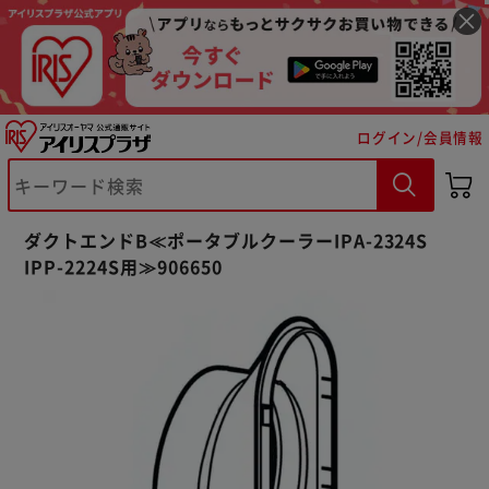
ログイン/会員情報
※ご確認ください
カートに入れる
購入手続きへ
ダクトエンドB≪ポータブルクーラーIPA-2324S
IPP-2224S用≫906650