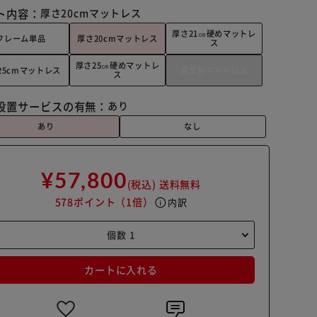
ト内容：
厚さ20cmマットレス
厚さ21㎝硬めマットレ
フレーム単品
厚さ20cmマットレス
ス
厚さ25㎝硬めマットレ
25cmマットレス
高反発マットレス
ス
設置サービスの有無：
あり
あり
なし
¥57,800
(税込)
送料無料
578ポイント
（1倍）
info
内訳
カートに入れる