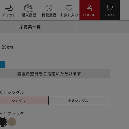
チャット
購入履歴
閲覧履歴
お気に入り
LOG IN
CART
特集一覧
20cm
W
設置希望日をご指定いただけます
ズ：
シングル
シングル
セミシングル
ー：
ブラック