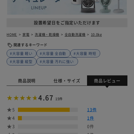
設置希望日をご指定いただけます
HOME
家電
洗濯機・乾燥機
全自動洗濯機
10.0kg
関連するキーワード
#大容量 軽い
#大容量 全自動
#大容量 時短
#大容量 縦型
#大容量 汚れに強い
商品説明
仕様・サイズ
商品レビュー
4.67
15件
5
13件
4
1件
3
0件