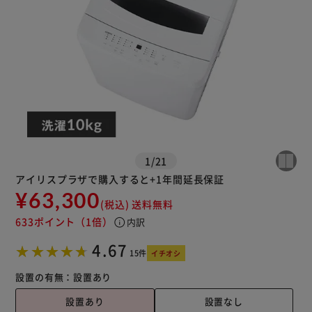
※ご確認ください
カートに入れる
購入手続きへ
1
/
21
アイリスプラザで購入すると+1年間延長保証
¥63,300
(税込)
送料無料
633ポイント
（1倍）
info
内訳
4.67
15件
イチオシ
設置の有無：
設置あり
設置あり
設置なし