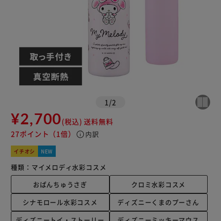
1
/
2
¥2,700
(税込)
送料無料
27ポイント
（1倍）
info
内訳
イチオシ
NEW
種類：
マイメロディ水彩コスメ
おぱんちゅうさぎ
クロミ水彩コスメ
シナモロール水彩コスメ
ディズニーくまのプーさん
ディズニートイ・ストーリー
ディズニーミッキーマウス