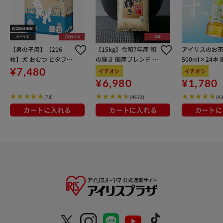
【男の子用】【216
【15kg】令和7年産 和
アイリスのお茶
枚】犬 おむつ ピタフィ
の輝き 国産ブレンド 5
500ml×24本
ット S 72枚入×3袋 M
kg×3袋
100％使用
¥7,480
イチオシ
イチオシ
NPD-S72 犬 おむつ
¥6,980
¥1,780
(70)
(4672)
(4
カートに入れる
カートに入れる
カートに