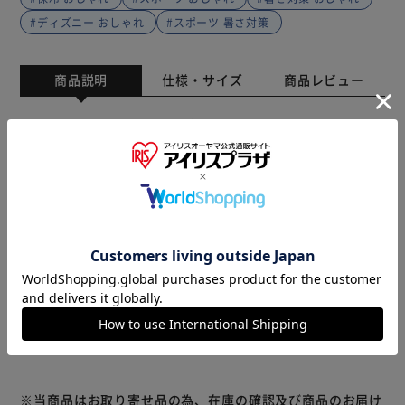
#ディズニー おしゃれ
#スポーツ 暑さ対策
商品説明
仕様・サイズ
商品レビュー
真空ステンレス保冷ケースが付いて、冷たさ長持ち！携帯氷
のう！
魔法びん 構造と同じ断熱力で、長く持ち歩け、使いたい時
にさっと使え、結露もしないからカバンの中も安心！
氷のうはシリコーン製で肌あたりがよく、スポーツ後のアイ
シングや、暑さ対策におすすめ！
シリコーンケースにお水を入れ、横向きに置き冷凍。
お急ぎの場合は、氷と水を入れてお使い頂けます。
もっと見る
※中の水は飲まないでください。
※製品は予告なく仕様を変更する場合がございます。あらか
※掲載画像はあくまでイメージです。実際の商品とは色、柄
じめご了承ください。
等が異なる場合がございます。何卒ご了承ください。
※リニューアルに伴い、パッケージ・内容等予告なく変更す
る場合がございます。予めご了承ください。
※当商品はお取り寄せ品の為、在庫の確認及び商品のお届け