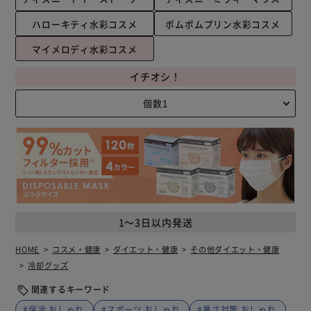
ハローキティ水彩コスメ
ポムポムプリン水彩コスメ
マイメロディ水彩コスメ
イチオシ！
1～3日以内発送
HOME
コスメ・健康
ダイエット・健康
その他ダイエット・健康
冷却グッズ
関連するキーワード
#保冷 おしゃれ
#スポーツ おしゃれ
#暑さ対策 おしゃれ