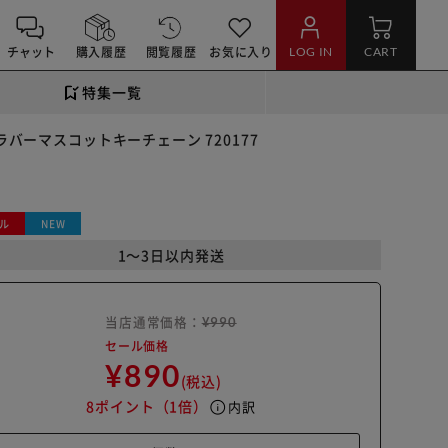
チャット
購入履歴
閲覧履歴
お気に入り
LOG IN
CART
特集一覧
ラバーマスコットキーチェーン 720177
ル
NEW
1～3日以内発送
当店通常価格：
¥990
セール価格
¥890
(税込)
8ポイント
（1倍）
info
内訳