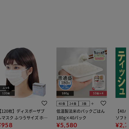
add
40食
24食
3食
【120枚】ディスポーザブ
低温製法米のパックごはん
【40
ルマスク ふつうサイズ ホワ
180g×40パック
ソフトパ
 大容量 DISPOSABLE
¥958
¥5,580
組) 5
¥2,