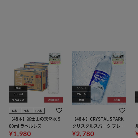
6本
9本
12本
【48本】富士山の天然水 5
【48本】CRYSTAL SPARK
00ml ラベルレス
クリスタルスパーク プレー
¥1,980
ン 500ml
¥2,780
イト