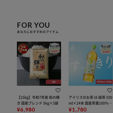
FOR YOU
あなたにおすすめのアイテム
【15kg】令和7年産 和の輝
アイリスのお茶 綠 緑茶 500
き 国産ブレンド 5kg×3袋
ml×24本 国産茶葉100％使
¥6,980
用
¥1,780