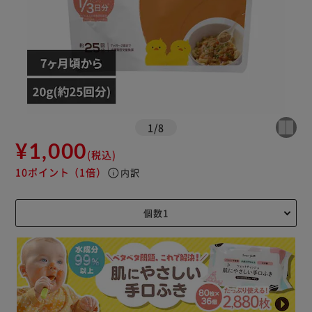
1
/
8
¥1,000
(税込)
10ポイント
（1倍）
info
内訳