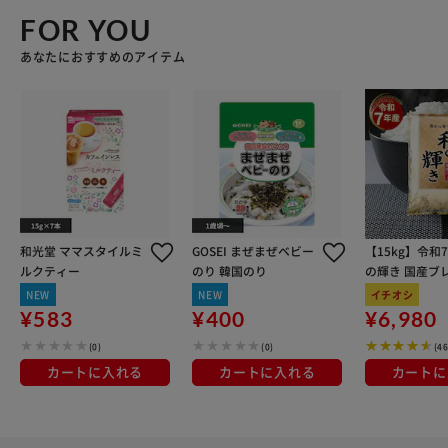
FOR YOU
あなたにおすすめのアイテム
和光堂 ママスタイルミ
GOSEI まぜまぜベビー
【15kg】令和
ルクティー
のり 韓国のり
の輝き 国産ブレ
kg×3袋
NEW
NEW
イチオシ
¥583
¥400
¥6,980
(0)
(0)
(4
カートに入れる
カートに入れる
カートに