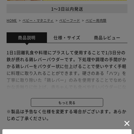
1～3日以内発送
HOME
ベビー・マタニティ
ベビーフード
ベビー用肉類
商品説明
仕様・サイズ
商品レビュー
1日1回離乳食や料理にプラスして使用することで1/3日分の
鉄が摂れる鶏レバーパウダーです。下処理や調理の手間がか
かる鶏レバーをパウダー状に仕上げることで使いやすく手軽
に料理に取り入れることができます。硬さのある「ハツ」を
丁寧に取り除いた「鶏レバー」のみを使用することでなめら
かな舌触りに仕上げ、赤ちゃんでも食べやすいパウダーにな
るようこだわりました。
※リニューアルに伴い、パッケージ・内容等予告なく変更す
もっと見る
る場合がございます。予めご了承ください。
※製品は予告なく仕様を変更する場合がございます。あらか
じめご了承ください。