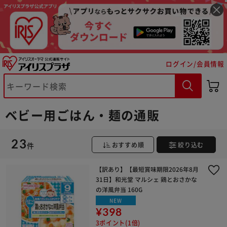
ログイン/会員情報
ベビー用ごはん・麺の通販
23
件
おすすめ順
絞り込む
※ご確認ください
【訳あり】【最短賞味期限2026年8月
カートに入れる
購入手続きへ
31日】和光堂 マルシェ 鶏とおさかな
の洋風弁当 160G
NEW
¥398
3ポイント(1倍)