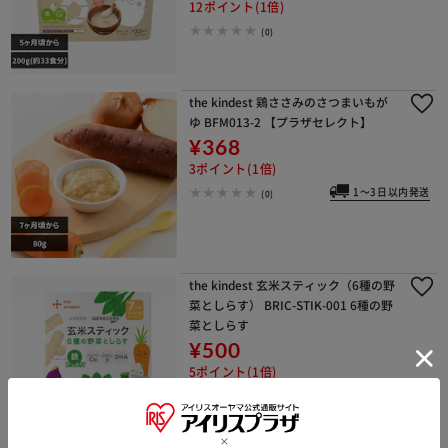
12ポイント(1倍)
(0)
the kindest 鶏ささみのさつまいもが
ゆ BFM013-2 【プラザセレクト】
¥368
3ポイント(1倍)
1～3日以内発送
(0)
the kindest 玄米スティック（6種の野
菜としらす） BRIC-STIK-001 6種の野
菜としらす
¥500
5ポイント(1倍)
368円OFFクーポン
1～3日以内発送
(0)