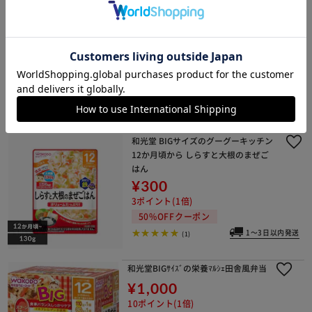
ピジョン 【12パック】赤ちゃんのや
わらかパックごはん7ヵ月6×2袋
¥1,820
18ポイント(1倍)
(1)
和光堂 BIGサイズのグーグーキッチン
12か月頃から しらすと大根のまぜご
はん
¥300
3ポイント(1倍)
50%OFFクーポン
1～3日以内発送
(1)
和光堂BIGｻｲｽﾞの栄養ﾏﾙｼｪ田舎風弁当
¥1,000
10ポイント(1倍)