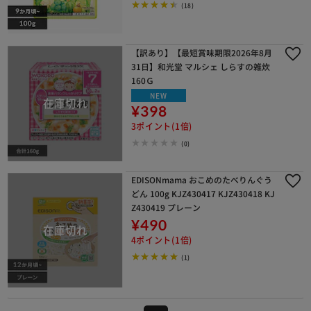
(18)
【訳あり】【最短賞味期限2026年8月
31日】和光堂 マルシェ しらすの雑炊
160Ｇ
NEW
¥398
3ポイント(1倍)
(0)
EDISONmama おこめのたべりんぐう
どん 100g KJZ430417 KJZ430418 KJ
Z430419 プレーン
¥490
4ポイント(1倍)
(1)