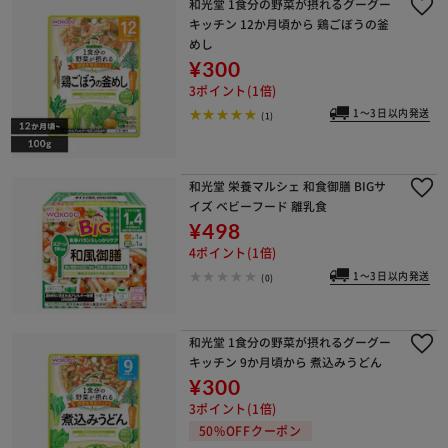
和光堂 1食分の野菜が摂れるグーグー
キッチン 12か月頃から 鶏ごぼうの釜
めし
¥300
3ポイント(1倍)
1～3日以内発送
(1)
和光堂 栄養マルシェ 和食御膳 BIGサ
イズ ベビーフード 離乳食
¥498
4ポイント(1倍)
1～3日以内発送
(0)
和光堂 1食分の野菜が摂れるグーグー
キッチン 9か月頃から 煮込みうどん
¥300
3ポイント(1倍)
50%OFFクーポン