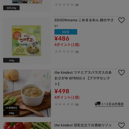
(0)
EDISONmama こめまるめん 緑のやさ
い
NEW
¥486
4ポイント(1倍)
(0)
the kindest ツナとアスパラガスのあ
おさがゆ BFR003-3 【プラザセレク
ト】
¥498
4ポイント(1倍)
1～3日以内発送
(0)
the kindest 豆乳仕立ての真鯛リゾッ