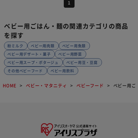
1
ベビー用ごはん・麺の関連カテゴリの商品
を探す
粉ミルク
ベビー用肉類
ベビー用魚類
ベビー用デザート・菓子
ベビー用野菜
ベビー用スープ・ポタージュ
ベビー用豆・豆腐
その他ベビーフード
ベビー用飲料
HOME
ベビー・マタニティ
ベビーフード
ベビー用ご