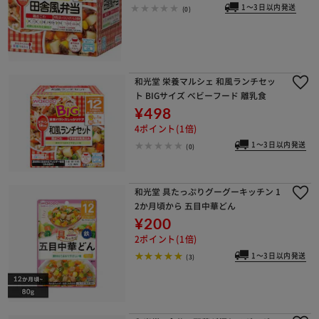
1～3日以内発送
(0)
和光堂 栄養マルシェ 和風ランチセッ
ト BIGサイズ べビーフード 離乳食
¥498
4ポイント(1倍)
1～3日以内発送
(0)
和光堂 具たっぷりグーグーキッチン 1
2か月頃から 五目中華どん
¥200
2ポイント(1倍)
1～3日以内発送
(3)