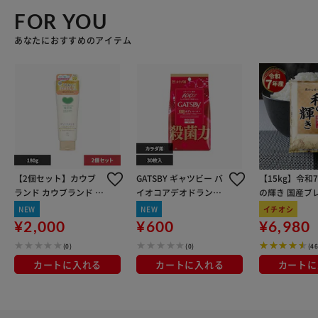
FOR YOU
あなたにおすすめのアイテム
【2個セット】カウブ
GATSBY ギャツビー バ
【15kg】令和
ランド カウブランド 無
イオコアデオドラント
の輝き 国産ブレ
添加トリートメント 18
ボディペーパー 30枚
kg×3袋
NEW
NEW
イチオシ
0g うるおいケア
無香料
¥2,000
¥600
¥6,980
(0)
(0)
(4
カートに入れる
カートに入れる
カートに