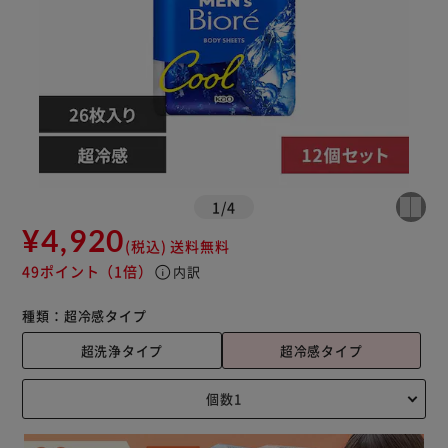
1
/
4
¥4,920
(税込)
送料無料
49ポイント
（1倍）
info
内訳
種類：
超冷感タイプ
超洗浄タイプ
超冷感タイプ