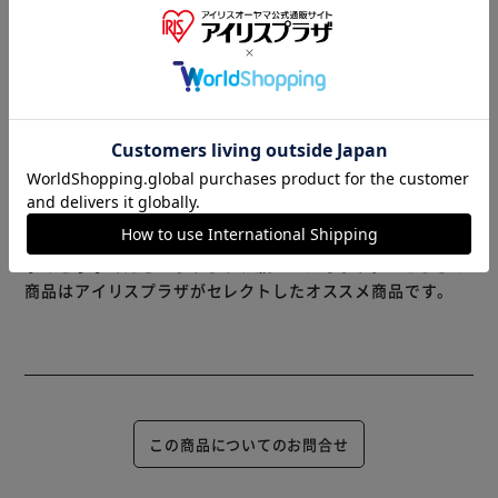
ほのかなシトラスの香り。
もっと見る
※製品は予告なく仕様を変更する場合がございます。あらか
◇超冷感タイプ
じめご了承ください。
破れにくい！乾きにくい！ボディシート。体のベタつき・ニ
オイの元となる汗や皮脂をすっきり落とす。
なめらかなシートで、気持ちよくふける。極冷感※
※メントール（清涼剤）配合 メンズビオレシート内におけ
※当商品はお取り寄せ品の為、在庫の確認及び商品のお届け
る冷涼感の比較、シリーズ内最高濃度。
までお時間を頂く場合がございます。
クールオーシャンの香り。
また、商品がメーカーにて完売となっていた場合、キャンセ
ル又は注文内容の変更をお願いいたしております。
予めご了承くださいますようお願いいたします。
■こちらの
商品はアイリスプラザがセレクトしたオススメ商品です。
この商品についてのお問合せ