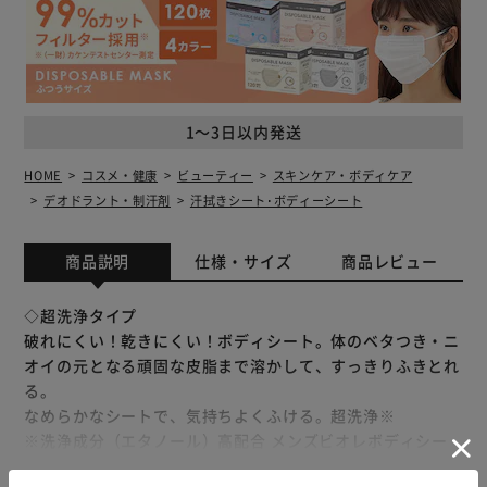
1～3日以内発送
HOME
コスメ・健康
ビューティー
スキンケア・ボディケア
デオドラント・制汗剤
汗拭きシート･ボディーシート
商品説明
仕様・サイズ
商品レビュー
◇超洗浄タイプ
破れにくい！乾きにくい！ボディシート。体のベタつき・ニ
オイの元となる頑固な皮脂まで溶かして、すっきりふきとれ
る。
なめらかなシートで、気持ちよくふける。超洗浄※
※洗浄成分（エタノール）高配合 メンズビオレボディシー
トクールbとの比較。