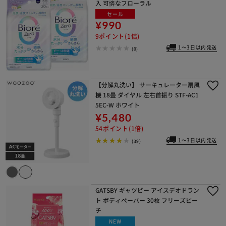
入 可憐なフローラル
セール
¥990
9ポイント(1倍)
1～3日以内発送
(0)
【分解丸洗い】 サーキュレーター扇風
機 18畳 ダイヤル 左右首振り STF-AC1
5EC-W ホワイト
¥5,480
54ポイント(1倍)
1～3日以内発送
(39)
GATSBY ギャツビー アイスデオドラン
ト ボディペーパー 30枚 フリーズピー
チ
NEW