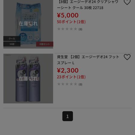
【8個】エージーデオ24 クリアシャワ
ーシート クール 30枚 22718
¥5,000
50ポイント(1倍)
(0)
資生堂 【2個】エージーデオ24 フット
スプレー L
¥2,300
23ポイント(1倍)
(0)
1