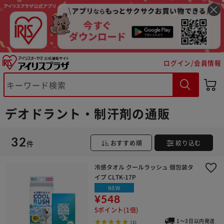
ログイン/会員情報
デオドラント・制汗剤の通販
32
件
おすすめ順
絞り込む
冷感タオル クールラッシュ 個包装タ
イプ CLTK-17P
NEW
※ご確認ください
¥548
5ポイント(1倍)
1～3日以内発送
カートに入れる
購入手続きへ
(1)